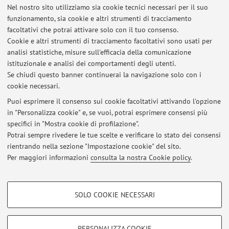
Nel nostro sito utilizziamo sia cookie tecnici necessari per il suo
Ultimi avvisi
funzionamento, sia cookie e altri strumenti di tracciamento
facoltativi che potrai attivare solo con il tuo consenso.
APPELLI SESSIONE ESTIVA - PROCEDURA PENALE (P-Z) ed
Cookie e altri strumenti di tracciamento facoltativi sono usati per
ESECUZIONE DELLA PENA E DIRITTI FONDAMENTALI
analisi statistiche, misure sull'efficacia della comunicazione
Pubblicato il: 02 aprile 2026
istituzionale e analisi dei comportamenti degli utenti.
Se chiudi questo banner continuerai la navigazione solo con i
ESECUZIONE DELLA PENA E DIRITTI FONDAMENTALI - PROGRAMMA
cookie necessari.
STUDENTI ERASMUS FREQUENTANTI
Pubblicato il: 02 marzo 2024
Puoi esprimere il consenso sui cookie facoltativi attivando l'opzione
in "Personalizza cookie" e, se vuoi, potrai esprimere consensi più
specifici in "Mostra cookie di profilazione".
DIRITTO DELL'ESECUZIONE PENALE (DIRITTO PENALE II
CURRICULUM ITALO-FRANCESE) - PROGRAMMA D'ESAME
Potrai sempre rivedere le tue scelte e verificare lo stato dei consensi
Pubblicato il: 03 giugno 2020
rientrando nella sezione "Impostazione cookie" del sito.
Per maggiori informazioni
consulta la nostra Cookie policy
.
Tutti gli avvisi
COOKIE DI PROFILAZIONE - FACOLTATIVI
SOLO COOKIE NECESSARI
Si tratta di cookie utilizzati per analizzare le caratteristiche della navigazione
Area riservata
degli utenti, creare profili in base al loro comportamento sul sito, per analisi
Accedi tramite
login
per gestire tutti i contenuti del sito.
di marketing.
PERSONALIZZA COOKIE