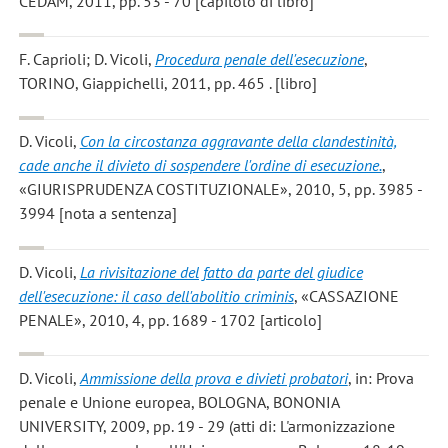
CEDAM, 2011, pp. 53 - 70 [capitolo di libro]
F. Caprioli; D. Vicoli
,
Procedura penale dell'esecuzione
,
TORINO, Giappichelli, 2011, pp. 465 . [libro]
D. Vicoli
,
Con la circostanza aggravante della clandestinità,
cade anche il divieto di sospendere l'ordine di esecuzione.
,
«GIURISPRUDENZA COSTITUZIONALE», 2010, 5, pp. 3985 -
3994 [nota a sentenza]
D. Vicoli
,
La rivisitazione del fatto da parte del giudice
dell'esecuzione: il caso dell'abolitio criminis
, «CASSAZIONE
PENALE», 2010, 4, pp. 1689 - 1702 [articolo]
D. Vicoli
,
Ammissione della prova e divieti probatori
, in: Prova
penale e Unione europea, BOLOGNA, BONONIA
UNIVERSITY, 2009, pp. 19 - 29 (atti di: L'armonizzazione