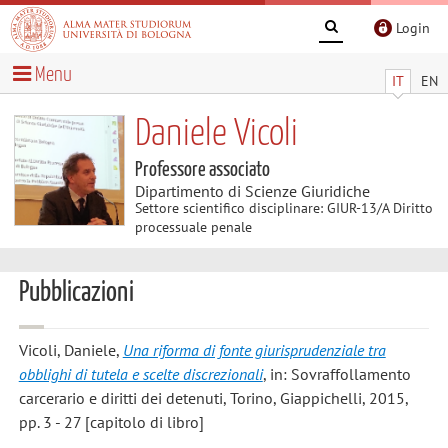
Login
Menu
IT
EN
Daniele Vicoli
Professore associato
Dipartimento di Scienze Giuridiche
Settore scientifico disciplinare: GIUR-13/A Diritto
processuale penale
Pubblicazioni
Vicoli, Daniele
,
Una riforma di fonte giurisprudenziale tra
obblighi di tutela e scelte discrezionali
, in: Sovraffollamento
carcerario e diritti dei detenuti, Torino, Giappichelli, 2015,
pp. 3 - 27 [capitolo di libro]