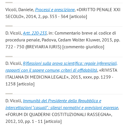
Vicoli, Daniele
,
Processi e prescizione
, «DIRITTO PENALE XXI
SECOLO», 2014, 2, pp. 353 - 364 [articolo]
D. Vicoli
,
Artt. 220-233
, in: Commentario breve al codice di
procedura penale, Padova, Cedam Wolter Kluwer, 2013, pp.
722 - 750 (BREVIARIA IURIS) [commento giuridico]
D. Vicoli
,
Riflessioni sulla prova scientifica: regole inferenziali,
rapporti con il sapere comune, criteri di affidabilità
, «RIVISTA
ITALIANA DI MEDICINA LEGALE», 2013, xxxv, pp. 1239 -
1258 [articolo]
D. Vicoli
,
Immunità del Presidente della Repubblica e
intercettazioni "casuali": silenzi normativi e previsioni espresse
,
«FORUM DI QUADERNI COSTITUZIONALI RASSEGNA»,
2012, 10, pp. 1 - 11 [articolo]