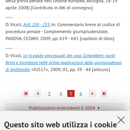
della prova penale nell'Unione europea, Bologna, 18-19
aprile 2008) [Contributo in Atti di convegno]
D. Vicoli
,
Artt. 220 - 233
, in: Commentario breve al codice di
procedura penale - Complemento giurisprudenziale,
PADOVA, CEDAM, 2009, pp. 619 - 642 [capitolo di libro]
D. Vicoli
,
Le ricadute processuali del caso Schwibbert: punti
fermi e incertezze nelle prime applicazioni della giurisprudenza
di legittimità
, «IUS17», 2009, 01, pp. 39 - 44 [articolo]
3
4
5
6
Pubblicazioni antecedenti il 2004
Questo sito web utilizza i cookie