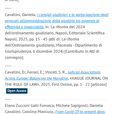
Cavallini, Daniela
,
I consigli giudiziari e la partecipazione degli
avvocati all’amministrazione della giustizia tra esigenze di
effettività e imparzialità
, in: La riforma del 2024
dell'ordinamento giudiziario, Napoli, Editoriale Scientifica
Napoli, 2025, pp. 15 - 45 (atti di: La riforma
dell'Ordinamento giudiziario, Macerata - Dipartimento di
Giurisprudenza, 6 dicembre 2024) [Contributo in Atti di
convegno]
Cavallini, D.; Ferrari, E.; Vinceti, S. R.
,
Judicial Associations
Across Europe: Balancing the Narrative
, «HAGUE JOURNAL ON
THE RULE OF LAW», 2025, First Online, pp. 1 - 22 [articolo]
Open Access
Elena Zucconi Galli Fonseca; Michele Sapignoli; Daniela
Cavallini; Carolina Mancuso
,
From Covid-19 to present days: