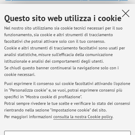
9 del 2021 di adeguamento della normativa nazionale al
Regolamento europeo.
, «DIRITTO DI DIFESA», 2021, 2021, pp.
Questo sito web utilizza i cookie
1 - 22 [articolo]
Nel nostro sito utilizziamo sia cookie tecnici necessari per il suo
funzionamento, sia cookie e altri strumenti di tracciamento
facoltativi che potrai attivare solo con il tuo consenso.
1
2
3
4
5
Cookie e altri strumenti di tracciamento facoltativi sono usati per
analisi statistiche, misure sull'efficacia della comunicazione
Pubblicazioni antecedenti il 2004
istituzionale e analisi dei comportamenti degli utenti.
Se chiudi questo banner continuerai la navigazione solo con i
cookie necessari.
Puoi esprimere il consenso sui cookie facoltativi attivando l'opzione
in "Personalizza cookie" e, se vuoi, potrai esprimere consensi più
Ultimi avvisi
specifici in "Mostra cookie di profilazione".
Ricevimento studenti - sospensione estiva
Potrai sempre rivedere le tue scelte e verificare lo stato dei consensi
Pubblicato il: 20 luglio 2026
rientrando nella sezione "Impostazione cookie" del sito.
Per maggiori informazioni
consulta la nostra Cookie policy
.
Tutti gli avvisi
COOKIE DI PROFILAZIONE - FACOLTATIVI