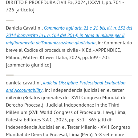
DIRITTO E PROCEDURA CIVILE», 2024, LXXVIII, pp. 701 -
726 [articolo]
Daniela Cavallini
,
Commento agli artt. 21 e 21-bis, d.l. n. 132 del
2014 (convertito in l. n. 164 del 2014) in tema di misure per il
miglioramento dell'organizzazione giudiziaria
, in: Commentario
breve al Codice di procedura civile - X Ed. - APPENDICE,
Milano, Wolters Kluwer Italia, 2023, pp. 699 - 705
[commento giuridico]
daniela cavallini
,
Judicial Discipline, Professional Evaluation
and Accountability
, in: Independencia judicial en el tercer
milenio (Relatos generales del XVII Congreso Mundial de
Derecho Procesal) - Judicial Independence in the Third
Millenium (XVII World Congress of Procedural Law), Lima,
Palestra Editores S.A.C., 2023, pp. 351 - 365 (atti di:
Independencia Judicial en el Tercer Milenio - XVII Congreso
Mundial de Derecho Procesal, Lima (Perù), 5-8 settembre