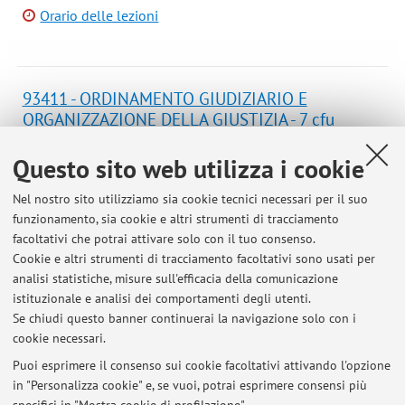
Orario delle lezioni
93411 - ORDINAMENTO GIUDIZIARIO E
ORGANIZZAZIONE DELLA GIUSTIZIA - 7 cfu
Campus:
Bologna
Questo sito web utilizza i cookie
Laurea Magistrale a Ciclo Unico in
Corso:
Giurisprudenza
Nel nostro sito utilizziamo sia cookie tecnici necessari per il suo
funzionamento, sia cookie e altri strumenti di tracciamento
Periodo delle lezioni: dal 16 settembre 2026 al 16 ottobre
facoltativi che potrai attivare solo con il tuo consenso.
2026
Cookie e altri strumenti di tracciamento facoltativi sono usati per
Orario delle lezioni
analisi statistiche, misure sull'efficacia della comunicazione
istituzionale e analisi dei comportamenti degli utenti.
Se chiudi questo banner continuerai la navigazione solo con i
cookie necessari.
Puoi esprimere il consenso sui cookie facoltativi attivando l'opzione
in "Personalizza cookie" e, se vuoi, potrai esprimere consensi più
Ultimi avvisi