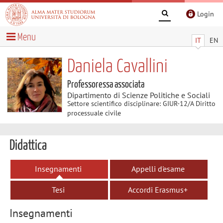
Login
Menu
IT
EN
Daniela Cavallini
Professoressa associata
Dipartimento di Scienze Politiche e Sociali
Settore scientifico disciplinare: GIUR-12/A Diritto
processuale civile
Didattica
Insegnamenti
Appelli d'esame
Tesi
Accordi Erasmus+
Insegnamenti