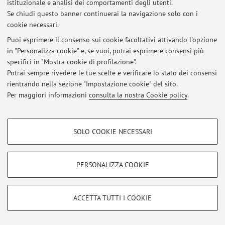
istituzionale e analisi dei comportamenti degli utenti.
Al momento non sono presenti avvisi.
Se chiudi questo banner continuerai la navigazione solo con i
cookie necessari.
Puoi esprimere il consenso sui cookie facoltativi attivando l'opzione
in "Personalizza cookie" e, se vuoi, potrai esprimere consensi più
specifici in "Mostra cookie di profilazione".
Area riservata
Potrai sempre rivedere le tue scelte e verificare lo stato dei consensi
Accedi tramite
login
per gestire tutti i contenuti del sito.
rientrando nella sezione "Impostazione cookie" del sito.
Per maggiori informazioni
consulta la nostra Cookie policy
.
© 2026 - ALMA MATER STUDIORUM - Università di Bologna - Via
COOKIE DI PROFILAZIONE - FACOLTATIVI
Zamboni, 33 - 40126 Bologna - Partita IVA: 01131710376
SOLO COOKIE NECESSARI
Privacy
|
Note legali
|
Impostazioni Cookie
Si tratta di cookie utilizzati per analizzare le caratteristiche della navigazione
degli utenti, creare profili in base al loro comportamento sul sito, per analisi
di marketing.
PERSONALIZZA COOKIE
Mostra cookie di profilazione
Google/Youtube Video
COOKIE TECNICI - NECESSARI
ACCETTA TUTTI I COOKIE
Facebook
Si tratta di cookie tecnici utilizzati, a titolo esemplificativo, per il corretto
Vimeo
funzionamento del sito, salvare le preferenze di navigazione, per il