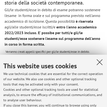
storia della società contemporanea.
Gli/le studenti/esse in debito di esame potranno sostenere
l'esame in forma orale e sul programma previsto nell'anno
accademico di iscrizione. Questa possibilità
è riservata
agli/alle studenti/esse iscritti/e
entro l'anno accademico
2022/2023 incluso. E' possibe per tutti/e gli/le
studenti/esse sostenere l'esame sul programma dell'anno
in corso in forma scritta.
Verranno creati appelli specifici per gli/le studenti/esse in debito.
This website uses cookies
Per qualsiasi informazione è possibile mandare una mail
cinzia.venturoli@unibo.it
We use technical cookies that are essential for the correct operation
Published on: December 10 2025
of our website. We also use cookies and other optional tracking
tools that may be activated only with your consent.
Cookies and other optional tracking tools are used for statistical
analysis, to ensure the efficacy of institutional communications, and
to analyse user behaviour.
Latest news
If you close this banner, you will continue to browse using only