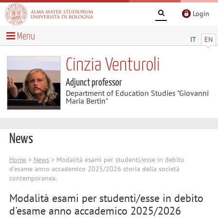
Login
Menu
IT
EN
Cinzia Venturoli
Adjunct professor
Department of Education Studies "Giovanni
Maria Bertin"
News
Home
>
News
> Modalità esami per studenti/esse in debito
d'esame anno accademico 2025/2026 storia della società
contemporanea.
Modalità esami per studenti/esse in debito
d'esame anno accademico 2025/2026