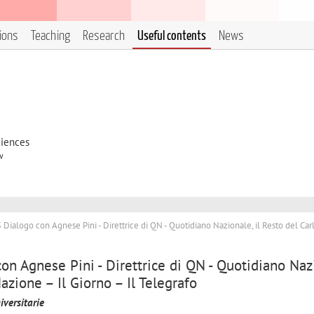
tions
Teaching
Research
Useful contents
News
ciences
w
ialogo con Agnese Pini - Direttrice di QN - Quotidiano Nazionale, il Resto del Car
n Agnese Pini - Direttrice di QN - Quotidiano Naz
azione – Il Giorno – Il Telegrafo
iversitarie