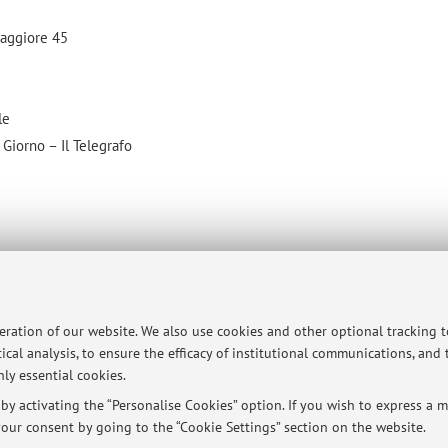
Maggiore 45
le
 Giorno – Il Telegrafo
guaggi
clusione e la diversità
peration of our website. We also use cookies and other optional tracking 
ical analysis, to ensure the efficacy of institutional communications, and
U
ly essential cookies.
 posti
y activating the “Personalise Cookies” option. If you wish to express a mo
our consent by going to the “Cookie Settings” section on the website.