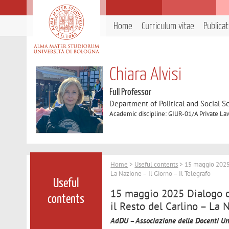
Home
Curriculum vitae
Publica
Chiara Alvisi
Full Professor
Department of Political and Social S
Academic discipline: GIUR-01/A Private La
Home
>
Useful contents
> 15 maggio 2025 D
La Nazione – Il Giorno – Il Telegrafo
Useful
15 maggio 2025 Dialogo co
contents
il Resto del Carlino – La N
AdDU – Associazione delle Docenti Un