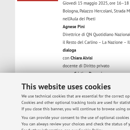
Giovedì 15 maggio 2025, ore 16–18
Bologna, Palazzo Hercolani, Strada 
nell’Aula dei Poeti
Agnese Pini
Direttrice di QN Quotidiano Naziona
il Resto del Carlino – La Nazione – Il
dialoga
con
Chiara Alvisi
docente di Diritto privato
e con
Cristina Demaria
docente di Filosofia e Teoria dei lin
This website uses cookies
delegata del Rettore per l’equità, l’in
We use technical cookies that are essential for the correct o
Coordina
Cookies and other optional tracking tools are used for statist
Giuseppina La Face
, Presidente AdD
If you close this banner, you will continue to browse using on
Ingresso libero fino a esaurimento dei
You can provide your consent to the use of optional cookies b
You can always review your choices and check the status of y