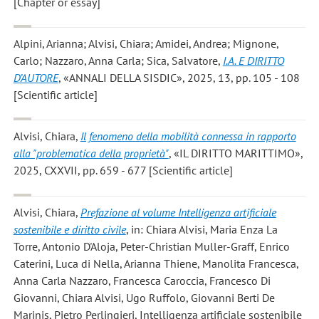
[Chapter or essay]
Alpini, Arianna; Alvisi, Chiara; Amidei, Andrea; Mignone,
Carlo; Nazzaro, Anna Carla; Sica, Salvatore
,
I.A. E DIRITTO
D’AUTORE
, «ANNALI DELLA SISDIC», 2025, 13, pp. 105 - 108
[Scientific article]
Alvisi, Chiara
,
Il fenomeno della mobilità connessa in rapporto
alla "problematica della proprietà"
, «IL DIRITTO MARITTIMO»,
2025, CXXVII, pp. 659 - 677 [Scientific article]
Alvisi, Chiara
,
Prefazione al volume Intelligenza artificiale
sostenibile e diritto civile
, in: Chiara Alvisi, Maria Enza La
Torre, Antonio D'Aloja, Peter-Christian Muller-Graff, Enrico
Caterini, Luca di Nella, Arianna Thiene, Manolita Francesca,
Anna Carla Nazzaro, Francesca Caroccia, Francesco Di
Giovanni, Chiara Alvisi, Ugo Ruffolo, Giovanni Berti De
Marinis, Pietro Perlingieri, Intelligenza artificiale sostenibile