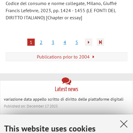
Codice del consumo e norme collegate, Milano, Giuffré
Francis Lefebvre, 2023, pp. 1424 - 1455 (LE FONTI DEL
DIRITTO ITALIANO) [Chapter or essay]
1
2
3
4
5
Publications prior to 2004
Latest news
variazione data appello scritto di diritto delle piattaforme digitali
Published on: December 17 2025
esame scritto di diritto della comunicazione commerciale del 23
gennaio 2026 - posticipazione al 26 gennaio 2026
This website uses cookies
Published on: December 17 2025