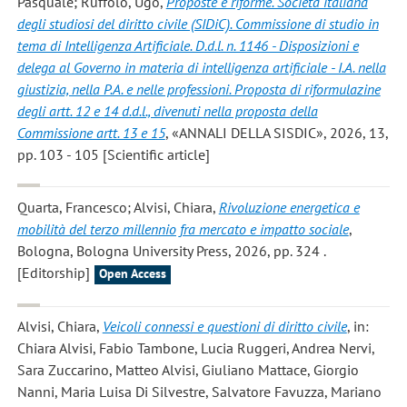
Pasquale; Ruffolo, Ugo
,
Proposte e riforme. Società italiana
degli studiosi del diritto civile (SIDiC). Commissione di studio in
tema di Intelligenza Artificiale. D.d.l. n. 1146 - Disposizioni e
delega al Governo in materia di intelligenza artificiale - I.A. nella
giustizia, nella P.A. e nelle professioni. Proposta di riformulazine
degli artt. 12 e 14 d.d.l., divenuti nella proposta della
Commissione artt. 13 e 15
, «ANNALI DELLA SISDIC», 2026, 13,
pp. 103 - 105 [Scientific article]
Quarta, Francesco; Alvisi, Chiara
,
Rivoluzione energetica e
mobilità del terzo millennio fra mercato e impatto sociale
,
Bologna, Bologna University Press, 2026, pp. 324 .
[Editorship]
Open Access
Alvisi, Chiara
,
Veicoli connessi e questioni di diritto civile
, in:
Chiara Alvisi, Fabio Tambone, Lucia Ruggeri, Andrea Nervi,
Sara Zuccarino, Matteo Alvisi, Giuliano Mattace, Giorgio
Nanni, Maria Luisa Di Silvestre, Salvatore Favuzza, Mariano