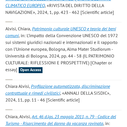
CLIMATICO EUROPEO
, «RIVISTA DEL DIRITTO DELLA
NAVIGAZIONE», 2024, 1, pp. 423 - 462 [Scientific article]
Alvisi, Chiara
,
Patrimonio culturale UNESCO e teoria dei beni
comuni
, in: L’impatto della Convenzione UNESCO del 1972
sui sistemi giuridici nazionali e internazionali e il rapporto
con l’Unione europea, Bologna, Alma Mater Studiorum -
Università di Bologna, 2024, pp. 44 - 58 (IL PATRIMONIO
CULTURALE: RIFLESSIONI E PROSPETTIVE) [Chapter or
essay]
Open Access
Chiara Alvisi
,
Profilazione automatizzata, discriminazione
contrattuale e rimedi civilistici
, «ANNALI DELLA SISDIC»,
2024, 11, pp. 11 - 46 [Scientific article]
Chiara, Alvisi
,
Art. 46 d.lgs. 23 maggio 2011, n. 79 - Codice del
Turismo - Risarcimento del danno da vacanza rovinata
, in: