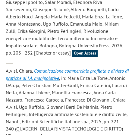
Giuseppe Ippolito, Salar Moradi, Eleonora Riva
Sanseverino, Giuseppe Sciumé, Alberto Borghetti, Carlo
Alberto Nucci, Angela Maria Felicetti, Maria Enza La Torre,
Anna Montesano, Ugo Ruffolo, Emanuela Maio, Miriam
Zulli, Erika Giorgini, Pietro Perlingieri, Rivoluzione
energetica e mobilità del terzo millennio fra mercato e
impatto sociale, Bologna, Bologna University Press, 2026,
pp. 203 - 232 [Chapter or essay]
Open Access
Alvisi, Chiara
,
Comunicazione commerciale profilata e divieto di
pratiche di I.A. manipolative
, in: Maria Enza La Torre, Antonio
D'Aloja, Peter-Christian Muller-Graff, Enrico Caterini, Luca di
Nella, Arianna Thiene, Manolita Francesca, Anna Carla
Nazzaro, Francesca Caroccia, Francesco Di Giovanni, Chiara
Alvisi, Ugo Ruffolo, Giovanni Berti De Marinis, Pietro
Perlingieri, Intelligenza artificiale sostenibile e diritto civile,
Napoli, Edizioni Scientifiche Italiane spa, 2025, pp. 221 -
240 (QUADERNI DELLA RIVISTA TECNOLOGIE E DIRITTO)