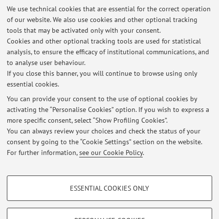
We use technical cookies that are essential for the correct operation
of our website. We also use cookies and other optional tracking
CAMBIO AULA LEZIONE 10 NOVEMBRE 2025
tools that may be activated only with your consent.
Published on: November 07 2025
Cookies and other optional tracking tools are used for statistical
analysis, to ensure the efficacy of institutional communications, and
View all
to analyse user behaviour.
If you close this banner, you will continue to browse using only
essential cookies.
Highlights
You can provide your consent to the use of optional cookies by
Quali regole per una #pubblicità che cambia. Presentazione del libro
activating the “Personalise Cookies” option. If you wish to express a
di Alvisi e Guggino, Autodisciplina pubblicitaria. La soft law della
more specific consent, select “Show Profiling Cookies”.
pubblicità italiana
You can always review your choices and check the status of your
consent by going to the “Cookie Settings” section on the website.
La prof.ssa Chiara Alvisi, presidente di AdDU, viene audita davanti
For further information,
see our Cookie Policy
.
alla Commissione Affari Costituzionali del Senato della Repubblica
PROFILING COOKIES - OPTIONAL
ESSENTIAL COOKIES ONLY
These cookies are used to analyse user browsing patterns, create user profiles
Restricted area
based on browsing behaviour, and for marketing analysis.
Login
to manage all website contents.
Show profiling cookies