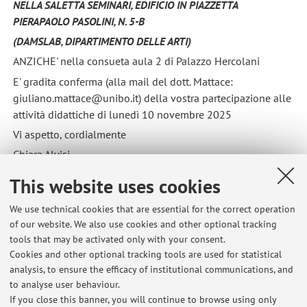
NELLA SALETTA SEMINARI, EDIFICIO IN PIAZZETTA
PIERAPAOLO PASOLINI, N. 5-B
(DAMSLAB, DIPARTIMENTO DELLE ARTI)
ANZICHE' nella consueta aula 2 di Palazzo Hercolani
E' gradita conferma (alla mail del dott. Mattace:
giuliano.mattace@unibo.it) della vostra partecipazione alle
attività didattiche di lunedì 10 novembre 2025
Vi aspetto, cordialmente
Chiara Alvisi
Published on: November 07 2025
This website uses cookies
We use technical cookies that are essential for the correct operation
of our website. We also use cookies and other optional tracking
tools that may be activated only with your consent.
Latest news
Cookies and other optional tracking tools are used for statistical
analysis, to ensure the efficacy of institutional communications, and
variazione data appello scritto di diritto delle piattaforme digitali
to analyse user behaviour.
Published on: December 17 2025
If you close this banner, you will continue to browse using only