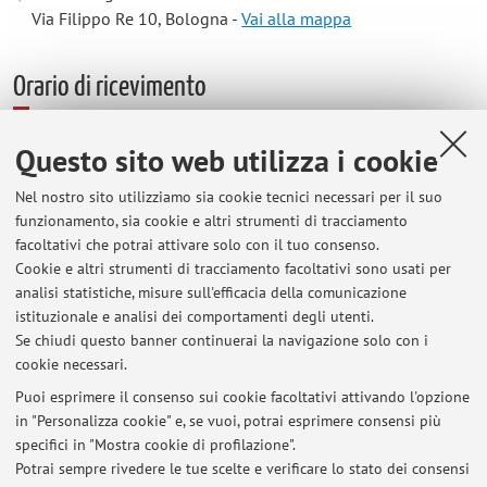
Via Filippo Re 10, Bologna -
Vai alla mappa
Orario di ricevimento
Questo sito web utilizza i cookie
Il ricevimento si svolge presso lo studio 96 (LILEC, Via Cartoleria 5),
scala C.
Nel nostro sito utilizziamo sia cookie tecnici necessari per il suo
funzionamento, sia cookie e altri strumenti di tracciamento
A partire dal 16/09, il ricevimento sarà il mercoledì dalle 13.30 alle
facoltativi che potrai attivare solo con il tuo consenso.
14.30.
Cookie e altri strumenti di tracciamento facoltativi sono usati per
analisi statistiche, misure sull'efficacia della comunicazione
Possibilità di ricevimento via teams previo appuntamento :
istituzionale e analisi dei comportamenti degli utenti.
carole.bailleul@unibo.it
Se chiudi questo banner continuerai la navigazione solo con i
cookie necessari.
Puoi esprimere il consenso sui cookie facoltativi attivando l'opzione
in "Personalizza cookie" e, se vuoi, potrai esprimere consensi più
Ultimi avvisi
specifici in "Mostra cookie di profilazione".
Inizio lezioni di laboratorio
Potrai sempre rivedere le tue scelte e verificare lo stato dei consensi