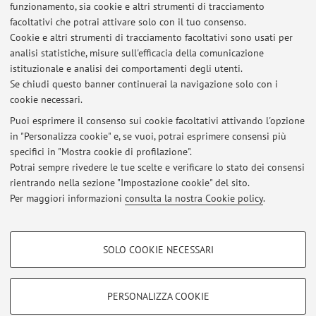
funzionamento, sia cookie e altri strumenti di tracciamento
Il materiale che verrà utilizzato durante le lezioni è
facoltativi che potrai attivare solo con il tuo consenso.
disponibile su virtuale al link seguente :
Cookie e altri strumenti di tracciamento facoltativi sono usati per
https://virtuale.unibo.it/my/
analisi statistiche, misure sull'efficacia della comunicazione
Pubblicato il: 01 luglio 2025
istituzionale e analisi dei comportamenti degli utenti.
Se chiudi questo banner continuerai la navigazione solo con i
cookie necessari.
Puoi esprimere il consenso sui cookie facoltativi attivando l'opzione
in "Personalizza cookie" e, se vuoi, potrai esprimere consensi più
Ultimi avvisi
specifici in "Mostra cookie di profilazione".
Inizio lezioni di laboratorio
Potrai sempre rivedere le tue scelte e verificare lo stato dei consensi
Pubblicato il: 01 luglio 2025
rientrando nella sezione "Impostazione cookie" del sito.
Per maggiori informazioni
consulta la nostra Cookie policy
.
Tutti gli avvisi
COOKIE DI PROFILAZIONE - FACOLTATIVI
SOLO COOKIE NECESSARI
Si tratta di cookie utilizzati per analizzare le caratteristiche della navigazione
Area riservata
degli utenti, creare profili in base al loro comportamento sul sito, per analisi
Accedi tramite
login
per gestire tutti i contenuti del sito.
di marketing.
PERSONALIZZA COOKIE
Mostra cookie di profilazione