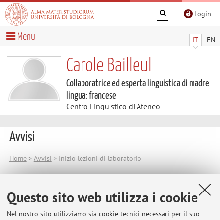
Login
Menu
IT
EN
Carole Bailleul
Collaboratrice ed esperta linguistica di madre
lingua: francese
Centro Linguistico di Ateneo
Avvisi
Home
>
Avvisi
> Inizio lezioni di laboratorio
Inizio lezioni di laboratorio
Questo sito web utilizza i cookie
Le lezioni di laboratorio cominceranno il
martedì 17
settembre 2025
.
Nel nostro sito utilizziamo sia cookie tecnici necessari per il suo