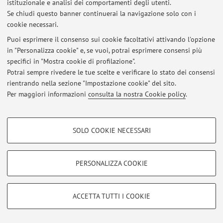
Inizio lezioni di laboratorio
istituzionale e analisi dei comportamenti degli utenti.
Pubblicato il: 01 luglio 2025
Se chiudi questo banner continuerai la navigazione solo con i
cookie necessari.
Tutti gli avvisi
Puoi esprimere il consenso sui cookie facoltativi attivando l'opzione
in "Personalizza cookie" e, se vuoi, potrai esprimere consensi più
specifici in "Mostra cookie di profilazione".
Area riservata
Potrai sempre rivedere le tue scelte e verificare lo stato dei consensi
Accedi tramite
login
per gestire tutti i contenuti del sito.
rientrando nella sezione "Impostazione cookie" del sito.
Per maggiori informazioni
consulta la nostra Cookie policy
.
© 2026 - ALMA MATER STUDIORUM - Università di Bologna - Via
COOKIE DI PROFILAZIONE - FACOLTATIVI
Zamboni, 33 - 40126 Bologna - Partita IVA: 01131710376
SOLO COOKIE NECESSARI
Privacy
|
Note legali
|
Impostazioni Cookie
Si tratta di cookie utilizzati per analizzare le caratteristiche della navigazione
degli utenti, creare profili in base al loro comportamento sul sito, per analisi
di marketing.
PERSONALIZZA COOKIE
Mostra cookie di profilazione
Google/Youtube Video
COOKIE TECNICI - NECESSARI
ACCETTA TUTTI I COOKIE
Facebook
Si tratta di cookie tecnici utilizzati, a titolo esemplificativo, per il corretto
Vimeo
funzionamento del sito, salvare le preferenze di navigazione, per il