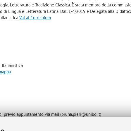
logia, Letteratura e Tradizione Classica. È stata membro della commissi
d di Lingua e Letteratura Latina. Dall’1/4/2019 è Delegata alla Didattic
alianistica
Vai al Curriculum
Italianistica
 mappa
dì previo appuntamento via mail (bruna.pieri@unibo.it)
 docente, e con le esigenze degli/lle studenti/sse, i ricevimenti potr
ie
nza