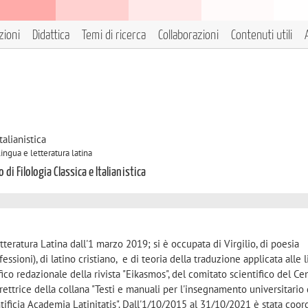
zioni
Didattica
Temi di ricerca
Collaborazioni
Contenuti utili
talianistica
ingua e letteratura latina
 di Filologia Classica e Italianistica
tteratura Latina dall'1 marzo 2019; si è occupata di Virgilio, di poesia
essioni), di latino cristiano, e di teoria della traduzione applicata alle 
co redazionale della rivista "Eikasmos", del comitato scientifico del Ce
ettrice della collana "Testi e manuali per l'insegnamento universitario 
tificia Academia Latinitatis". Dall'1/10/2015 al 31/10/2021 è stata coor