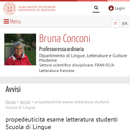
Login
Menu
IT
EN
Bruna Conconi
Professoressa ordinaria
Dipartimento di Lingue, Letterature e Culture
Moderne
Settore scientifico disciplinare: FRAN-01/A
Letteratura francese
Avvisi
Home
>
Avvisi
> propedeuticità esame letteratura studenti
Scuola di Lingue
propedeuticità esame letteratura studenti
Scuola di Lingue