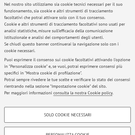
Nel nostro sito utilizziamo sia cookie tecnici necessari per il suo
funzionamento, sia cookie e altri strumenti di tracciamento
facoltativi che potrai attivare solo con il tuo consenso.
Cookie e altri strumenti di tracciamento facoltativi sono usati per
Ultimi avvisi
analisi statistiche, misure sull'efficacia della comunicazione
la lezione di mercoledì 22 aprile 2026 non avrà luogo
istituzionale e analisi dei comportamenti degli utenti.
Se chiudi questo banner continuerai la navigazione solo con i
Pubblicato il: 21 aprile 2026
cookie necessari.
MODALITÀ RICHIESTA DOPPIO TITOLO STUDENTI CLE TRIENNALE
Puoi esprimere il consenso sui cookie facoltativi attivando l'opzione
Pubblicato il: 18 gennaio 2024
in "Personalizza cookie" e, se vuoi, potrai esprimere consensi più
specifici in "Mostra cookie di profilazione".
propedeuticità esame letteratura studenti Scuola di Lingue
Potrai sempre rivedere le tue scelte e verificare lo stato dei consensi
Pubblicato il: 01 febbraio 2016
rientrando nella sezione "Impostazione cookie" del sito.
Per maggiori informazioni
consulta la nostra Cookie policy
.
Tutti gli avvisi
COOKIE DI PROFILAZIONE - FACOLTATIVI
SOLO COOKIE NECESSARI
Si tratta di cookie utilizzati per analizzare le caratteristiche della navigazione
Area riservata
degli utenti, creare profili in base al loro comportamento sul sito, per analisi
Accedi tramite
login
per gestire tutti i contenuti del sito.
di marketing.
PERSONALIZZA COOKIE