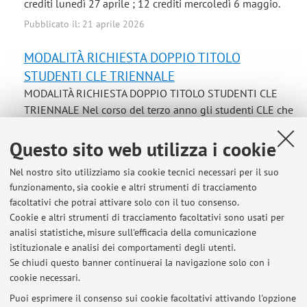
crediti lunedì 27 aprile ; 12 crediti mercoledì 6 maggio.
Pubblicato il: 21 aprile 2026
MODALITÀ RICHIESTA DOPPIO TITOLO
STUDENTI CLE TRIENNALE
MODALITÀ RICHIESTA DOPPIO TITOLO STUDENTI CLE
TRIENNALE Nel corso del terzo anno gli studenti CLE che
intendono fare domanda di doppio diploma (Laurea in
Lettere UNIBO/Licence en Lettres UHA) dovranno
Questo sito web utilizza i cookie
comunicare al docente responsabile, Prof. Licia Reggiani
Nel nostro sito utilizziamo sia cookie tecnici necessari per il suo
(licia.reggiani@unibo.it), in quale appello ...
funzionamento, sia cookie e altri strumenti di tracciamento
Pubblicato il: 18 gennaio 2024
facoltativi che potrai attivare solo con il tuo consenso.
Cookie e altri strumenti di tracciamento facoltativi sono usati per
propedeuticità esame letteratura studenti Scuola
analisi statistiche, misure sull'efficacia della comunicazione
di Lingue
istituzionale e analisi dei comportamenti degli utenti.
Se chiudi questo banner continuerai la navigazione solo con i
Ricordo agli studenti della Scuola di Lingue la norma
cookie necessari.
relativa alla propedeuticità degli esami di Letteratura:
Regolamento didattico del Corso di laurea in LINGUE E
Puoi esprimere il consenso sui cookie facoltativi attivando l'opzione