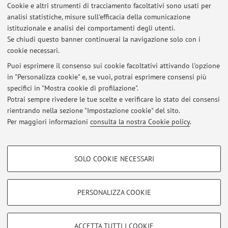
Cookie e altri strumenti di tracciamento facoltativi sono usati per
Visita di istruzione a diga di Ridracoli
analisi statistiche, misure sull'efficacia della comunicazione
Pubblicato il: 19 novembre 2024
istituzionale e analisi dei comportamenti degli utenti.
Se chiudi questo banner continuerai la navigazione solo con i
Istruzioni per l'esame orale ONLINE di Protezione Idraulica del
cookie necessari.
Territorio M (6/3 CFU Ing. Civile/Amb. e Terr. Magistrale)
Pubblicato il: 15 dicembre 2020
Puoi esprimere il consenso sui cookie facoltativi attivando l'opzione
in "Personalizza cookie" e, se vuoi, potrai esprimere consensi più
specifici in "Mostra cookie di profilazione".
Istruzioni per l'esame scritto ONLINE di Costruzioni Idrauliche M
(Ing. Civile Magistrale)
Potrai sempre rivedere le tue scelte e verificare lo stato dei consensi
Pubblicato il: 09 dicembre 2020
rientrando nella sezione "Impostazione cookie" del sito.
Per maggiori informazioni
consulta la nostra Cookie policy
.
Tutti gli avvisi
COOKIE DI PROFILAZIONE - FACOLTATIVI
SOLO COOKIE NECESSARI
Area riservata
Si tratta di cookie utilizzati per analizzare le caratteristiche della navigazione
degli utenti, creare profili in base al loro comportamento sul sito, per analisi
Accedi tramite
login
per gestire tutti i contenuti del sito.
di marketing.
PERSONALIZZA COOKIE
Mostra cookie di profilazione
© 2026 - ALMA MATER STUDIORUM - Università di Bologna - Via
Google/Youtube Video
COOKIE TECNICI - NECESSARI
ACCETTA TUTTI I COOKIE
Zamboni, 33 - 40126 Bologna - Partita IVA: 01131710376