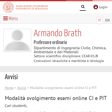
Login
Menu
IT
EN
Armando Brath
Professore ordinario
Dipartimento di Ingegneria Civile, Chimica,
Ambientale e dei Materiali
Settore scientifico disciplinare: CEAR-01/B
Costruzioni idrauliche e marittime e idrologia
Avvisi
Home
>
Avvisi
> Modalità svolgimento esami online CI e PIT
Modalità svolgimento esami online CI e PIT
Cari studenti,