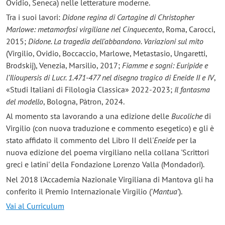
Ovidio, Seneca) nelle letterature moderne.
Tra i suoi lavori:
Didone regina di Cartagine di Christopher
Marlowe: metamorfosi virgiliane nel Cinquecento
, Roma, Carocci,
2015;
Didone. La tragedia dell'abbandono. Variazioni sul mito
(Virgilio, Ovidio, Boccaccio, Marlowe, Metastasio, Ungaretti,
Brodskij), Venezia, Marsilio, 2017;
Fiamme e sogni: Euripide e
l’Ilioupersis di Lucr. 1.471-477 nel disegno tragico di Eneide II e IV
,
«Studi Italiani di Filologia Classica» 2022-2023;
Il fantasma
del modello
, Bologna, Pàtron, 2024.
Al momento sta lavorando a una edizione delle
Bucoliche
di
Virgilio (con nuova traduzione e commento esegetico) e gli è
stato affidato il commento del Libro II dell'
Eneide
per la
nuova edizione del poema virgiliano nella collana 'Scrittori
greci e latini' della Fondazione Lorenzo Valla (Mondadori).
Nel 2018 l'Accademia Nazionale Virgiliana di Mantova gli ha
conferito il Premio Internazionale Virgilio ('
Mantua
').
Vai al Curriculum