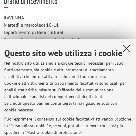
Orario di ricevimento
RAVENNA
Martedì e mercoledì 10-11
Dipartimento di Beni culturali
Palazzo Strocchi, Via degli Ariani 1, Ravenna
Studio 37 (primo piano)
Questo sito web utilizza i cookie
BOLOGNA
Nel nostro sito utilizziamo sia cookie tecnici necessari per il suo
Venerdì 10-13
funzionamento, sia cookie e altri strumenti di tracciamento
Dipartimento di Filologia classica e italianistica
facoltativi che potrai attivare solo con il tuo consenso.
Via Zamboni 32, Bologna
Cookie e altri strumenti di tracciamento facoltativi sono usati per
analisi statistiche, misure sull'efficacia della comunicazione
È gradito un contatto preliminare per email.
istituzionale e analisi dei comportamenti degli utenti.
Se chiudi questo banner continuerai la navigazione solo con i
cookie necessari.
Puoi esprimere il consenso sui cookie facoltativi attivando l'opzione
in "Personalizza cookie" e, se vuoi, potrai esprimere consensi più
Ultimi avvisi
specifici in "Mostra cookie di profilazione".