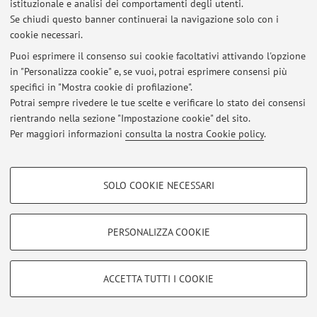
istituzionale e analisi dei comportamenti degli utenti.
Se chiudi questo banner continuerai la navigazione solo con i
Ultimi avvisi
cookie necessari.
Puoi esprimere il consenso sui cookie facoltativi attivando l'opzione
Al momento non sono presenti avvisi.
in "Personalizza cookie" e, se vuoi, potrai esprimere consensi più
specifici in "Mostra cookie di profilazione".
Potrai sempre rivedere le tue scelte e verificare lo stato dei consensi
rientrando nella sezione "Impostazione cookie" del sito.
Per maggiori informazioni
consulta la nostra Cookie policy
.
Area riservata
Accedi tramite
login
per gestire tutti i contenuti del sito.
COOKIE DI PROFILAZIONE - FACOLTATIVI
SOLO COOKIE NECESSARI
Si tratta di cookie utilizzati per analizzare le caratteristiche della navigazione
degli utenti, creare profili in base al loro comportamento sul sito, per analisi
© 2026 - ALMA MATER STUDIORUM - Università di Bologna - Via
di marketing.
Zamboni, 33 - 40126 Bologna - Partita IVA: 01131710376
PERSONALIZZA COOKIE
Mostra cookie di profilazione
Privacy
|
Note legali
|
Impostazioni Cookie
Google/Youtube Video
COOKIE TECNICI - NECESSARI
ACCETTA TUTTI I COOKIE
Facebook
Si tratta di cookie tecnici utilizzati, a titolo esemplificativo, per il corretto
Vimeo
funzionamento del sito, salvare le preferenze di navigazione, per il