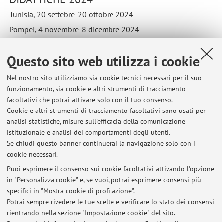
Tunisia, 20 settebre-20 ottobre 2024
Pompei, 4 novembre-8 dicembre 2024
Pubblicato il: 30 giugno 2024
Questo sito web utilizza i cookie
Nel nostro sito utilizziamo sia cookie tecnici necessari per il suo
funzionamento, sia cookie e altri strumenti di tracciamento
Ultimi avvisi
facoltativi che potrai attivare solo con il tuo consenso.
Cookie e altri strumenti di tracciamento facoltativi sono usati per
ARCHEOLOGIA E STORIA DELL'ARTE ROMANA _ CAMPAGNE
analisi statistiche, misure sull'efficacia della comunicazione
ARCHEOLOGICHE DIDATTICHE 2024
istituzionale e analisi dei comportamenti degli utenti.
Pubblicato il: 30 giugno 2024
Se chiudi questo banner continuerai la navigazione solo con i
cookie necessari.
APPELLI D'ESAME: pubblicate le date sino al mese di marzo 2025
Pubblicato il: 30 giugno 2024
Puoi esprimere il consenso sui cookie facoltativi attivando l'opzione
in "Personalizza cookie" e, se vuoi, potrai esprimere consensi più
specifici in "Mostra cookie di profilazione".
ARCHEOLOGIA E STORIA DELL'ARTE ROMANA (LM). Inizio delle lezioni:
5 FEBBRAIO 2024
Potrai sempre rivedere le tue scelte e verificare lo stato dei consensi
Pubblicato il: 16 gennaio 2024
rientrando nella sezione "Impostazione cookie" del sito.