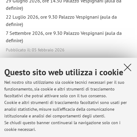
29 Giugno 2026, ore 14.30 Palazzo Vespignani (aula da
definire)
22 Luglio 2026, ore 9.30 Palazzo Vespignani (aula da
definire)
7 Settembre 2026, ore 9.30 Palazzo Vespignani (aula da
definire)
Pubblicato il: 05 febbraio 2026
Questo sito web utilizza i cookie
Ultimi avvisi
Nel nostro sito utilizziamo sia cookie tecnici necessari per il suo
funzionamento, sia cookie e altri strumenti di tracciamento
ESAME Modulo di BIOLOGIA VEGETALE e BOTANICA GENERALE (LT in
facoltativi che potrai attivare solo con il tuo consenso.
Scienze e tecnologie per il verde e il paesaggio) e BIOLOGIA
Cookie e altri strumenti di tracciamento facoltativi sono usati per
VEGETALE (LT VOTP) - APPELLI 2026
analisi statistiche, misure sull'efficacia della comunicazione
Pubblicato il: 05 febbraio 2026
istituzionale e analisi dei comportamenti degli utenti.
Se chiudi questo banner continuerai la navigazione solo con i
CORSO PIANTE AMBIENTE E SOCIETA' (LT Scienze Naturali) - APPELLI
cookie necessari.
2026