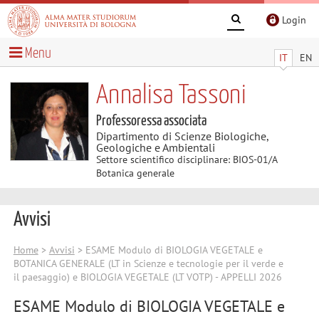
Login
Menu
IT
EN
Annalisa Tassoni
Professoressa associata
Dipartimento di Scienze Biologiche,
Geologiche e Ambientali
Settore scientifico disciplinare: BIOS-01/A
Botanica generale
Avvisi
Home
>
Avvisi
> ESAME Modulo di BIOLOGIA VEGETALE e
BOTANICA GENERALE (LT in Scienze e tecnologie per il verde e
il paesaggio) e BIOLOGIA VEGETALE (LT VOTP) - APPELLI 2026
ESAME Modulo di BIOLOGIA VEGETALE e