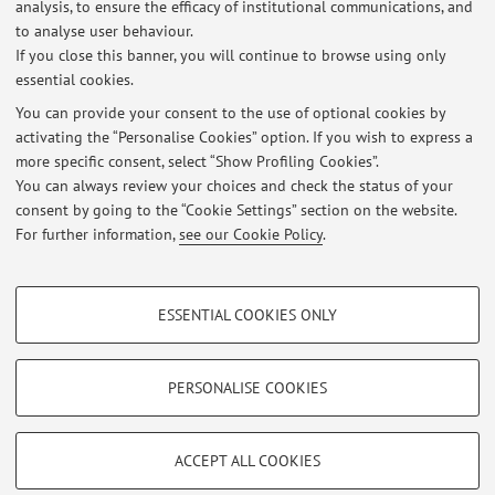
analysis, to ensure the efficacy of institutional communications, and
Published on: October 09 2024
to analyse user behaviour.
If you close this banner, you will continue to browse using only
AVVISO IMPORTANTE PER ISCRIZIONE LABORATORI PROGETTAZIONE
essential cookies.
VALUTAZIONE 2024-2025
Published on: July 18 2024
You can provide your consent to the use of optional cookies by
activating the “Personalise Cookies” option. If you wish to express a
more specific consent, select “Show Profiling Cookies”.
PUBBLICATI GLI ESITI DI PROGETTAZIONE E VALUTAZIONE
SCOLASTICA DEL 11.09.2023
You can always review your choices and check the status of your
Published on: September 28 2023
consent by going to the “Cookie Settings” section on the website.
For further information,
see our Cookie Policy
.
View all
PROFILING COOKIES - OPTIONAL
ESSENTIAL COOKIES ONLY
These cookies are used to analyse user browsing patterns, create user profiles
Restricted area
based on browsing behaviour, and for marketing analysis.
Login
to manage all website contents.
Show profiling cookies
PERSONALISE COOKIES
Google/Youtube Video
TECHNICAL COOKIES - ESSENTIAL
© 2026 - ALMA MATER STUDIORUM - Università di Bologna - Via
Facebook
ACCEPT ALL COOKIES
Zamboni, 33 - 40126 Bologna - Partita IVA: 01131710376
Technical cookies are used for a range of different purposes, including but not
Privacy
|
Legal Notes
|
Cookie Settings
Vimeo