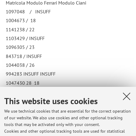
Matricola Modulo Ferrari Modulo Ciani
1097048 / INSUFF
1004673 / 18
1141238 / 22
1103429 / INSUFF
1096305 / 23
843718 / INSUFF
1044038 / 26
994283 INSUFF INSUFF
1047430 28 18
This website uses cookies
We use technical cookies that are essential for the correct operation
Latest news
of our website. We also use cookies and other optional tracking
tools that may be activated only with your consent.
PUBBLICATI GLI ESITI DEL LABORATORIO A (ESTIVO) DI
Cookies and other optional tracking tools are used for statistical
PROGETTAZIONE E VALUTAZIONE (2024-2025)