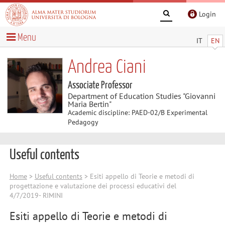
Login
Menu
IT
EN
Andrea Ciani
Associate Professor
Department of Education Studies "Giovanni
Maria Bertin"
Academic discipline: PAED-02/B Experimental
Pedagogy
Useful contents
Home
>
Useful contents
> Esiti appello di Teorie e metodi di
progettazione e valutazione dei processi educativi del
4/7/2019- RIMINI
Esiti appello di Teorie e metodi di