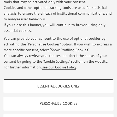
tools that may be activated only with your consent.
PUBBLICATI GLI ESITI DEL LABORATORIO A (ESTIVO) DI
Cookies and other optional tracking tools are used for statistical
PROGETTAZIONE E VALUTAZIONE (2024-2025)
analysis, to ensure the efficacy of institutional communications, and
Published on: October 09 2024
to analyse user behaviour.
If you close this banner, you will continue to browse using only
AVVISO IMPORTANTE PER ISCRIZIONE LABORATORI PROGETTAZIONE
essential cookies.
VALUTAZIONE 2024-2025
Published on: July 18 2024
You can provide your consent to the use of optional cookies by
activating the “Personalise Cookies” option. If you wish to express a
more specific consent, select “Show Profiling Cookies”.
PUBBLICATI GLI ESITI DI PROGETTAZIONE E VALUTAZIONE
SCOLASTICA DEL 11.09.2023
You can always review your choices and check the status of your
Published on: September 28 2023
consent by going to the “Cookie Settings” section on the website.
For further information,
see our Cookie Policy
.
View all
PROFILING COOKIES - OPTIONAL
ESSENTIAL COOKIES ONLY
These cookies are used to analyse user browsing patterns, create user profiles
Restricted area
based on browsing behaviour, and for marketing analysis.
Login
to manage all website contents.
Show profiling cookies
PERSONALISE COOKIES
Google/Youtube Video
TECHNICAL COOKIES - ESSENTIAL
© 2026 - ALMA MATER STUDIORUM - Università di Bologna - Via