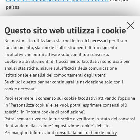
países
Questo sito web utilizza i cookie
Nel nostro sito utilizziamo sia cookie tecnici necessari per il suo
funzionamento, sia cookie e altri strumenti di tracciamento
facoltativi che potrai attivare solo con il tuo consenso.
Cookie e altri strumenti di tracciamento facoltativi sono usati per
Ultimi avvisi
analisi statistiche, misure sull'efficacia della comunicazione
Ultimo ricevimento a.a. 25/26 > 24/07 online
istituzionale e analisi dei comportamenti degli utenti.
Se chiudi questo banner continuerai la navigazione solo con i
Pubblicato il: 20 luglio 2026
cookie necessari.
Bando Erasmus+ Mobilità per tirocinio 2026/27
Puoi esprimere il consenso sui cookie facoltativi attivando l'opzione
Pubblicato il: 12 marzo 2026
in "Personalizza cookie" e, se vuoi, potrai esprimere consensi più
specifici in "Mostra cookie di profilazione".
Bando Erasmus+ 2026/27 - colloqui online
Potrai sempre rivedere le tue scelte e verificare lo stato dei consensi
Pubblicato il: 16 gennaio 2026
rientrando nella sezione "Impostazione cookie" del sito.
Per maggiori informazioni
consulta la nostra Cookie policy
.
Tutti gli avvisi