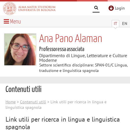
Login
Menu
IT
EN
Ana Pano Alaman
Professoressa associata
Dipartimento di Lingue, Letterature e Culture
Moderne
Settore scientifico disciplinare: SPAN-01/C Lingua,
traduzione e linguistica spagnola
Contenuti utili
Home
>
Contenuti utili
> Link utili per ricerca in lingua e
linguistica spagnola
Link utili per ricerca in lingua e linguistica
spagnola