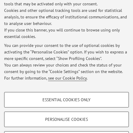
Nuovo appello 9 Dicembre
tools that may be activated only with your consent.
Appello straordinario il 9 dicembre, ore 10.30, ufficio 171,
Cookies and other optional tracking tools are used for statistical
Via Selmi 3, 3° piano. Iscrizione entro il 2 dicembre.
analysis, to ensure the efficacy of institutional communications, and
to analyse user behaviour.
Published on: November 06 2015
If you close this banner, you will continue to browse using only
essential cookies.
Spostamento appello 10 giugno
You can provide your consent to the use of optional cookies by
L'appello del 10 giugno 2014 è spostato al 12 giugno.
activating the “Personalise Cookies” option. If you wish to express a
Orario invariato.
more specific consent, select “Show Profiling Cookies”.
Published on: April 15 2014
You can always review your choices and check the status of your
consent by going to the “Cookie Settings” section on the website.
For further information,
see our Cookie Policy
.
Next items
PROFILING COOKIES - OPTIONAL
ESSENTIAL COOKIES ONLY
These cookies are used to analyse user browsing patterns, create user profiles
Restricted area
based on browsing behaviour, and for marketing analysis.
Login
to manage all website contents.
Show profiling cookies
PERSONALISE COOKIES
Google/Youtube Video
TECHNICAL COOKIES - ESSENTIAL