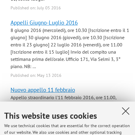
Published on: July 05 2016
Appelli Giugno-Luglio 2016
8 giugno 2016 (mercoledì), ore 10.30 [Iscrizione entro il 1
giugno] 30 giugno 2016 (giovedì), ore 10.30 [Iscrizione
entro il 23 giugno] 22 luglio 2016 (venerdì), ore 11.00
[Iscrizione entro il 15 luglio] Invio del compito una
settimana prima dell'orale. Ufficio 171, Via Selmi 3, 3°
piano. NB: ...
Published on: May 13 2016
Nuovo appello 11 febbraio
Appello straordinario l'11 febbraio 2016, ore 11.00,
ufficio 171, Via Selmi 3, 3° piano. Iscrizione (tramite mail)
entro il 4 febbraio. Modalità solite.
This website uses cookies
Published on: January 12 2016
We use technical cookies that are essential for the correct operation
of our website. We also use cookies and other optional tracking