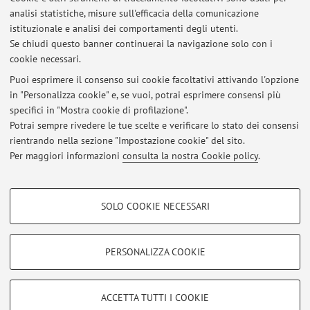
analisi statistiche, misure sull'efficacia della comunicazione
Il ricevimento avviene su appuntamento. Per accordi
istituzionale e analisi dei comportamenti degli utenti.
contattare il docente via e-mail: alessandro.bazzi@unibo.it
Se chiudi questo banner continuerai la navigazione solo con i
cookie necessari.
Puoi esprimere il consenso sui cookie facoltativi attivando l'opzione
in "Personalizza cookie" e, se vuoi, potrai esprimere consensi più
Ultimi avvisi
specifici in "Mostra cookie di profilazione".
Potrai sempre rivedere le tue scelte e verificare lo stato dei consensi
Al momento non sono presenti avvisi.
rientrando nella sezione "Impostazione cookie" del sito.
Per maggiori informazioni
consulta la nostra Cookie policy
.
COOKIE DI PROFILAZIONE - FACOLTATIVI
SOLO COOKIE NECESSARI
Si tratta di cookie utilizzati per analizzare le caratteristiche della navigazione
Area riservata
degli utenti, creare profili in base al loro comportamento sul sito, per analisi
Accedi tramite
login
per gestire tutti i contenuti del sito.
di marketing.
PERSONALIZZA COOKIE
Mostra cookie di profilazione
© 2026 - ALMA MATER STUDIORUM - Università di Bologna - Via
Google/Youtube Video
COOKIE TECNICI - NECESSARI
ACCETTA TUTTI I COOKIE
Zamboni, 33 - 40126 Bologna - Partita IVA: 01131710376
Facebook