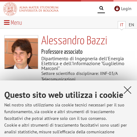
Login
Menu
IT
EN
Alessandro Bazzi
Professore associato
Dipartimento di Ingegneria dell'Energia
Elettrica e dell'Informazione "Guglielmo
Marconi"
Settore scientifico disciplinare: IINF-03/A
Telecomunicazioni
Questo sito web utilizza i cookie
Temi di ricerca
Nel nostro sito utilizziamo sia cookie tecnici necessari per il suo
Parole chiave:
Wireless communications for
funzionamento, sia cookie e altri strumenti di tracciamento
autonomous and connected vehicles
5G and beyond
facoltativi che potrai attivare solo con il tuo consenso.
Cookie e altri strumenti di tracciamento facoltativi sono usati per
analisi statistiche, misure sull'efficacia della comunicazione
The information is not available in English. Please go to the