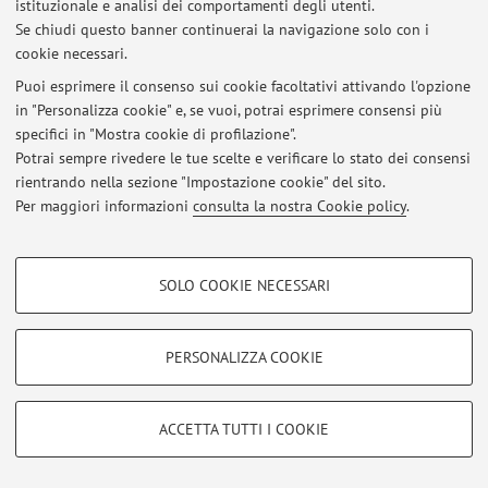
istituzionale e analisi dei comportamenti degli utenti.
Italian version
.
Se chiudi questo banner continuerai la navigazione solo con i
cookie necessari.
Puoi esprimere il consenso sui cookie facoltativi attivando l'opzione
in "Personalizza cookie" e, se vuoi, potrai esprimere consensi più
Ultimi avvisi
specifici in "Mostra cookie di profilazione".
Potrai sempre rivedere le tue scelte e verificare lo stato dei consensi
Al momento non sono presenti avvisi.
rientrando nella sezione "Impostazione cookie" del sito.
Per maggiori informazioni
consulta la nostra Cookie policy
.
COOKIE DI PROFILAZIONE - FACOLTATIVI
SOLO COOKIE NECESSARI
Area riservata
Si tratta di cookie utilizzati per analizzare le caratteristiche della navigazione
Accedi tramite
login
per gestire tutti i contenuti del sito.
degli utenti, creare profili in base al loro comportamento sul sito, per analisi
di marketing.
PERSONALIZZA COOKIE
Mostra cookie di profilazione
© 2026 - ALMA MATER STUDIORUM - Università di Bologna - Via
Zamboni, 33 - 40126 Bologna - Partita IVA: 01131710376
Google/Youtube Video
COOKIE TECNICI - NECESSARI
ACCETTA TUTTI I COOKIE
Privacy
|
Note legali
|
Impostazioni Cookie
Facebook
Si tratta di cookie tecnici utilizzati, a titolo esemplificativo, per il corretto
Vimeo
funzionamento del sito, salvare le preferenze di navigazione, per il