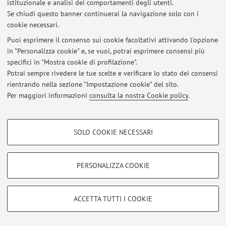
istituzionale e analisi dei comportamenti degli utenti.
Se chiudi questo banner continuerai la navigazione solo con i
cookie necessari.
© 2026 - ALMA MATER STUDIORUM - Università di Bologna - Via
Puoi esprimere il consenso sui cookie facoltativi attivando l'opzione
Zamboni, 33 - 40126 Bologna - Partita IVA: 01131710376
in "Personalizza cookie" e, se vuoi, potrai esprimere consensi più
Privacy
|
Note legali
|
Impostazioni Cookie
specifici in "Mostra cookie di profilazione".
Potrai sempre rivedere le tue scelte e verificare lo stato dei consensi
rientrando nella sezione "Impostazione cookie" del sito.
Per maggiori informazioni
consulta la nostra Cookie policy
.
COOKIE DI PROFILAZIONE - FACOLTATIVI
SOLO COOKIE NECESSARI
Si tratta di cookie utilizzati per analizzare le caratteristiche della navigazione
degli utenti, creare profili in base al loro comportamento sul sito, per analisi
di marketing.
PERSONALIZZA COOKIE
Mostra cookie di profilazione
Google/Youtube Video
COOKIE TECNICI - NECESSARI
ACCETTA TUTTI I COOKIE
Facebook
Si tratta di cookie tecnici utilizzati, a titolo esemplificativo, per il corretto
Vimeo
funzionamento del sito, salvare le preferenze di navigazione, per il