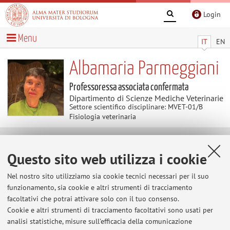
Login
Menu
IT
EN
Albamaria Parmeggiani
Professoressa associata confermata
Dipartimento di Scienze Mediche Veterinarie
Settore scientifico disciplinare: MVET-01/B
Fisiologia veterinaria
Avvisi
Questo sito web utilizza i cookie
Al momento non sono presenti avvisi.
Nel nostro sito utilizziamo sia cookie tecnici necessari per il suo
funzionamento, sia cookie e altri strumenti di tracciamento
facoltativi che potrai attivare solo con il tuo consenso.
Cookie e altri strumenti di tracciamento facoltativi sono usati per
Area riservata
analisi statistiche, misure sull'efficacia della comunicazione
Accedi tramite
login
per gestire tutti i contenuti del sito.