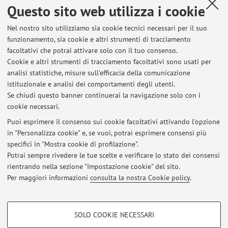
Questo sito web utilizza i cookie
mercoledì dalle 14.30 alle 15.30
giovedì dalle 9.30 alle 12.00 (online)
Nel nostro sito utilizziamo sia cookie tecnici necessari per il suo
funzionamento, sia cookie e altri strumenti di tracciamento
Per prenotare un appuntamento visitate
questa pagina
. Se
facoltativi che potrai attivare solo con il tuo consenso.
non siete disponibili negli orari indicati (ad es. perché avete
Cookie e altri strumenti di tracciamento facoltativi sono usati per
lezione) o per questioni urgenti mandate un messaggio email.
analisi statistiche, misure sull'efficacia della comunicazione
istituzionale e analisi dei comportamenti degli utenti.
Mi si trova allo
Studio 16 del DIT.Lab
oppure
su Teams.
Se chiudi questo banner continuerai la navigazione solo con i
cookie necessari.
Puoi esprimere il consenso sui cookie facoltativi attivando l'opzione
in "Personalizza cookie" e, se vuoi, potrai esprimere consensi più
Ultimi avvisi
specifici in "Mostra cookie di profilazione".
Potrai sempre rivedere le tue scelte e verificare lo stato dei consensi
Al momento non sono presenti avvisi.
rientrando nella sezione "Impostazione cookie" del sito.
Per maggiori informazioni
consulta la nostra Cookie policy
.
COOKIE DI PROFILAZIONE - FACOLTATIVI
SOLO COOKIE NECESSARI
Si tratta di cookie utilizzati per analizzare le caratteristiche della navigazione
Area riservata