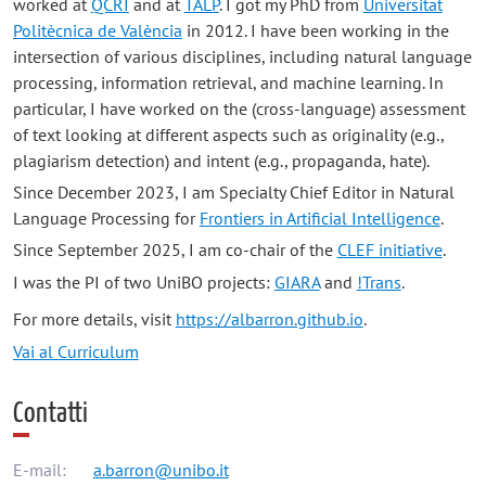
worked at
QCRI
and at
TALP
. I got my PhD from
Universitat
Politècnica de València
in 2012. I have been working in the
intersection of various disciplines, including natural language
processing, information retrieval, and machine learning. In
particular, I have worked on the (cross-language) assessment
of text looking at different aspects such as originality (e.g.,
plagiarism detection) and intent (e.g., propaganda, hate).
Since December 2023, I am Specialty Chief Editor in Natural
Language Processing for
Frontiers in Artificial Intelligence
.
Since September 2025, I am co-chair of the
CLEF initiative
.
I was the PI of two UniBO projects:
GIARA
and
!Trans
.
For more details, visit
https://albarron.github.io
.
Vai al Curriculum
Contatti
E-mail:
a.barron@unibo.it