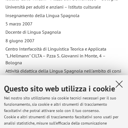
Università per adulti e anziani – Istituto culturale
Insegnamento della Lingua Spagnola
5 marzo 2007
Docente di Lingua Spagnola
8 giugno 2007
Centro Interfacoltà di Linguistica Teorica e Applicata
"L.Heilmann" CILTA – P.zza S. Giovanni in Monte, 4 –
Bologna
Attività didattica della Lingua Spagnola nell'ambito di corsi
n.1; progettazione e sviluppo di materiale didattico e di
verifiche d'apprendimento
Questo sito web utilizza i cookie
2006 – 2007 intero a.a.
Nel nostro sito utilizziamo sia cookie tecnici necessari per il suo
Docente di Linguaggi Specifici della Lingua Spagnola I e II
funzionamento, sia cookie e altri strumenti di tracciamento
– Laurea Magistrale
facoltativi che potrai attivare solo con il tuo consenso.
Alma Mater Studiorum Università di Bologna – v. Zamboni,
Cookie e altri strumenti di tracciamento facoltativi sono usati per
analisi statistiche, misure sull'efficacia della comunicazione
33