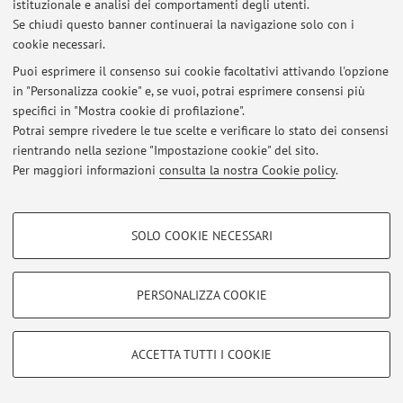
istituzionale e analisi dei comportamenti degli utenti.
Facoltà di Lingue e Letterature Straniere
Se chiudi questo banner continuerai la navigazione solo con i
Lezioni frontali; svolgimento degli esami di profitto e di
cookie necessari.
verifica finale; elaborazione e somministrazione di
Puoi esprimere il consenso sui cookie facoltativi attivando l'opzione
materiale didattico; ricevimento studenti. Assistenza e
in "Personalizza cookie" e, se vuoi, potrai esprimere consensi più
direzione di tesi di laurea
specifici in "Mostra cookie di profilazione".
2006 – 2007 intero a.a.
Potrai sempre rivedere le tue scelte e verificare lo stato dei consensi
rientrando nella sezione "Impostazione cookie" del sito.
Docente di Lingua e Linguistica Spagnola C – Laurea
Per maggiori informazioni
consulta la nostra Cookie policy
.
Triennale
Alma Mater Studiorum Università di Bologna – v. Zamboni,
COOKIE DI PROFILAZIONE - FACOLTATIVI
33
SOLO COOKIE NECESSARI
Facoltà di Lingue e Letterature Straniere Moderne
Si tratta di cookie utilizzati per analizzare le caratteristiche della navigazione
degli utenti, creare profili in base al loro comportamento sul sito, per analisi
Lezioni frontali; svolgimento degli esami di profitto e di
di marketing.
PERSONALIZZA COOKIE
verifica finale; elaborazione e somministrazione di
Mostra cookie di profilazione
materiale didattico; ricevimento studenti. Assistenza e
Google/Youtube Video
direzione di tesi di laurea
COOKIE TECNICI - NECESSARI
ACCETTA TUTTI I COOKIE
Facebook
2006 – 2007 intero a.a.
Si tratta di cookie tecnici utilizzati, a titolo esemplificativo, per il corretto
Tutor per la Lingua Spagnola
Vimeo
funzionamento del sito, salvare le preferenze di navigazione, per il