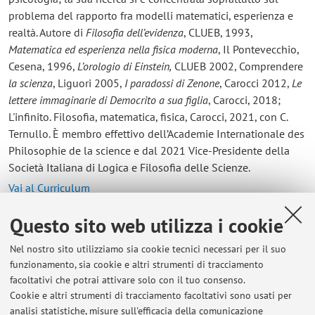
problema del rapporto fra modelli matematici, esperienza e
realtà. Autore di
Filosofia dell’evidenza
, CLUEB, 1993,
Matematica ed esperienza nella fisica moderna
, Il Pontevecchio,
Cesena, 1996,
L’orologio di Einstein,
CLUEB 2002, Comprendere
la scienza
, Liguori 2005,
I paradossi di Zenone
, Carocci 2012,
Le
lettere immaginarie di Democrito a sua figlia
, Carocci, 2018;
L'infinito. Filosofia, matematica, fisica, Carocci, 2021, con C.
Ternullo. È membro effettivo dell’Academie Internationale des
Philosophie de la science e dal 2021 Vice-Presidente della
Società Italiana di Logica e Filosofia delle Scienze.
Vai al Curriculum
Questo sito web utilizza i cookie
Contatti
Nel nostro sito utilizziamo sia cookie tecnici necessari per il suo
E-mail:
vincenzo.fano@unibo.it
funzionamento, sia cookie e altri strumenti di tracciamento
facoltativi che potrai attivare solo con il tuo consenso.
Cookie e altri strumenti di tracciamento facoltativi sono usati per
analisi statistiche, misure sull'efficacia della comunicazione