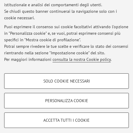
Alma Mater Studiorum - Università di Bologna
istituzionale e analisi dei comportamenti degli utenti.
Via Zamboni 33, Bologna -
Vai alla mappa
Se chiudi questo banner continuerai la navigazione solo con i
cookie necessari.
Puoi esprimere il consenso sui cookie facoltativi attivando l'opzione
in "Personalizza cookie" e, se vuoi, potrai esprimere consensi più
Ultimi avvisi
specifici in "Mostra cookie di profilazione".
Potrai sempre rivedere le tue scelte e verificare lo stato dei consensi
Al momento non sono presenti avvisi.
rientrando nella sezione "Impostazione cookie" del sito.
Per maggiori informazioni
consulta la nostra Cookie policy
.
COOKIE DI PROFILAZIONE - FACOLTATIVI
SOLO COOKIE NECESSARI
Si tratta di cookie utilizzati per analizzare le caratteristiche della navigazione
Area riservata
degli utenti, creare profili in base al loro comportamento sul sito, per analisi
Accedi tramite
login
per gestire tutti i contenuti del sito.
di marketing.
PERSONALIZZA COOKIE
Mostra cookie di profilazione
© 2026 - ALMA MATER STUDIORUM - Università di Bologna - Via
Google/Youtube Video
COOKIE TECNICI - NECESSARI
ACCETTA TUTTI I COOKIE
Zamboni, 33 - 40126 Bologna - Partita IVA: 01131710376
Facebook
Privacy
|
Note legali
|
Impostazioni Cookie
Si tratta di cookie tecnici utilizzati, a titolo esemplificativo, per il corretto