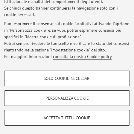
istituzionale e analisi dei comportamenti degli utenti.
Al momento non sono presenti avvisi.
Se chiudi questo banner continuerai la navigazione solo con i
cookie necessari.
Puoi esprimere il consenso sui cookie facoltativi attivando l'opzione
in "Personalizza cookie" e, se vuoi, potrai esprimere consensi più
specifici in "Mostra cookie di profilazione".
Area riservata
Potrai sempre rivedere le tue scelte e verificare lo stato dei consensi
Accedi tramite
login
per gestire tutti i contenuti del sito.
rientrando nella sezione "Impostazione cookie" del sito.
Per maggiori informazioni
consulta la nostra Cookie policy
.
© 2026 - ALMA MATER STUDIORUM - Università di Bologna - Via
COOKIE DI PROFILAZIONE - FACOLTATIVI
Zamboni, 33 - 40126 Bologna - Partita IVA: 01131710376
SOLO COOKIE NECESSARI
Privacy
|
Note legali
|
Impostazioni Cookie
Si tratta di cookie utilizzati per analizzare le caratteristiche della navigazione
degli utenti, creare profili in base al loro comportamento sul sito, per analisi
di marketing.
PERSONALIZZA COOKIE
Mostra cookie di profilazione
Google/Youtube Video
COOKIE TECNICI - NECESSARI
ACCETTA TUTTI I COOKIE
Facebook
Si tratta di cookie tecnici utilizzati, a titolo esemplificativo, per il corretto
Vimeo
funzionamento del sito, salvare le preferenze di navigazione, per il