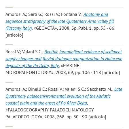
Amorosi A.; Sarti G.; Rossi V.; Fontana V.
,
Anatomy and
sequence stratigraphy of the late Quaternary Arno valley fill
(Tuscany, Italy)
, «GEOACTA», 2008, Sp. Publ. 1, pp. 55 - 66
[articolo]
Rossi V.; Vaiani S.C.
,
Benthic foraminiferal evidence of sediment
supply changes and fluvial drainage reorganization in Holocene
deposits of the Po Delta, Italy
, «MARINE
MICROPALEONTOLOGY», 2008, 69, pp. 106 - 118 [articolo]
Amorosi A.; Dinelli E.; Rossi V.; Vaiani S.C.; Sacchetto M.
,
Late
Quaternary palaeoenvironmental evolution of the Adriatic
coastal plain and the onset of Po River Delta
,
«PALAEOGEOGRAPHY PALAEOCLIMATOLOGY
PALAEOECOLOGY», 2008, 268, pp. 80 - 90 [articolo]