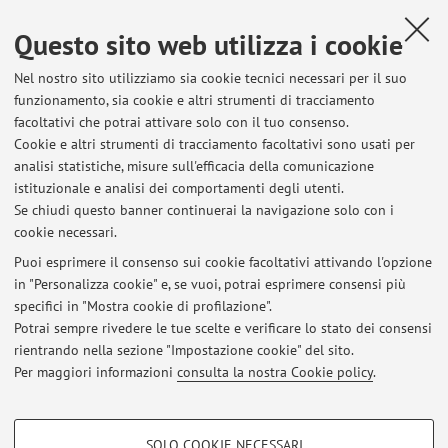
nelle sue applicazioni. Atti del II Congresso GeoSed 2004,
Questo sito web utilizza i cookie
ROMA, s.n, 2004, pp. 11 - 11 (atti di: II Congresso GeoSed
2004, Roma, Italia, 22-28 settembre, 2004) [atti di
Nel nostro sito utilizziamo sia cookie tecnici necessari per il suo
convegno-abstract]
funzionamento, sia cookie e altri strumenti di tracciamento
facoltativi che potrai attivare solo con il tuo consenso.
Cookie e altri strumenti di tracciamento facoltativi sono usati per
analisi statistiche, misure sull'efficacia della comunicazione
3
4
5
istituzionale e analisi dei comportamenti degli utenti.
Se chiudi questo banner continuerai la navigazione solo con i
cookie necessari.
Puoi esprimere il consenso sui cookie facoltativi attivando l'opzione
in "Personalizza cookie" e, se vuoi, potrai esprimere consensi più
Ultimi avvisi
specifici in "Mostra cookie di profilazione".
Inizio corso Stratigrafia Integrata di Successioni Quaternarie
Potrai sempre rivedere le tue scelte e verificare lo stato dei consensi
Pubblicato il: 27 settembre 2022
rientrando nella sezione "Impostazione cookie" del sito.
Per maggiori informazioni
consulta la nostra Cookie policy
.
Tutti gli avvisi
COOKIE DI PROFILAZIONE - FACOLTATIVI
SOLO COOKIE NECESSARI