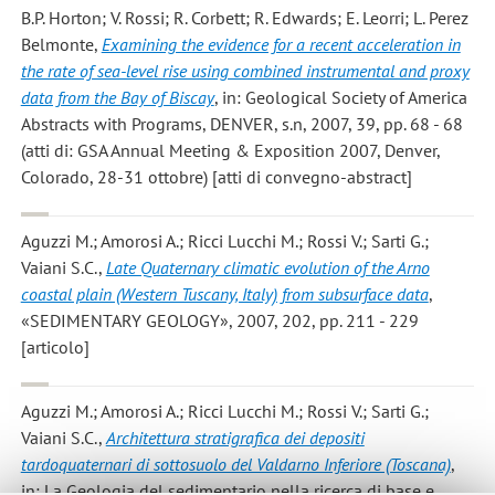
B.P. Horton; V. Rossi; R. Corbett; R. Edwards; E. Leorri; L. Perez
Belmonte
,
Examining the evidence for a recent acceleration in
the rate of sea-level rise using combined instrumental and proxy
data from the Bay of Biscay
, in: Geological Society of America
Abstracts with Programs, DENVER, s.n, 2007, 39, pp. 68 - 68
(atti di: GSA Annual Meeting & Exposition 2007, Denver,
Colorado, 28-31 ottobre) [atti di convegno-abstract]
Aguzzi M.; Amorosi A.; Ricci Lucchi M.; Rossi V.; Sarti G.;
Vaiani S.C.
,
Late Quaternary climatic evolution of the Arno
coastal plain (Western Tuscany, Italy) from subsurface data
,
«SEDIMENTARY GEOLOGY», 2007, 202, pp. 211 - 229
[articolo]
Aguzzi M.; Amorosi A.; Ricci Lucchi M.; Rossi V.; Sarti G.;
Vaiani S.C.
,
Architettura stratigrafica dei depositi
tardoquaternari di sottosuolo del Valdarno Inferiore (Toscana)
,
in: La Geologia del sedimentario nella ricerca di base e