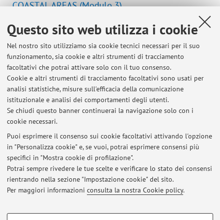
COASTAL AREAS (Modulo 3)
Campus:
Bologna
Questo sito web utilizza i cookie
Corso ordinario scientifico-tecnologico (ciclo
Corso:
Nel nostro sito utilizziamo sia cookie tecnici necessari per il suo
unico)
funzionamento, sia cookie e altri strumenti di tracciamento
Corso ordinario scientifico-tecnologico (I ciclo)
facoltativi che potrai attivare solo con il tuo consenso.
Corso ordinario scientifico-tecnologico (II ciclo)
Cookie e altri strumenti di tracciamento facoltativi sono usati per
Corso ordinario scientifico-tecnologico per
analisi statistiche, misure sull'efficacia della comunicazione
medicina e chirurgia
istituzionale e analisi dei comportamenti degli utenti.
Se chiudi questo banner continuerai la navigazione solo con i
cookie necessari.
Puoi esprimere il consenso sui cookie facoltativi attivando l'opzione
in "Personalizza cookie" e, se vuoi, potrai esprimere consensi più
Ultimi avvisi
specifici in "Mostra cookie di profilazione".
Inizio corso Stratigrafia Integrata di Successioni Quaternarie
Potrai sempre rivedere le tue scelte e verificare lo stato dei consensi
Pubblicato il: 27 settembre 2022
rientrando nella sezione "Impostazione cookie" del sito.
Per maggiori informazioni
consulta la nostra Cookie policy
.
Tutti gli avvisi
COOKIE DI PROFILAZIONE - FACOLTATIVI