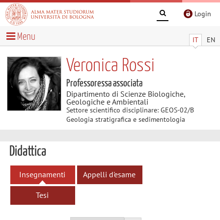
Login
Menu
IT
EN
Veronica Rossi
Professoressa associata
Dipartimento di Scienze Biologiche,
Geologiche e Ambientali
Settore scientifico disciplinare: GEOS-02/B
Geologia stratigrafica e sedimentologia
Didattica
Insegnamenti
Appelli d'esame
Tesi