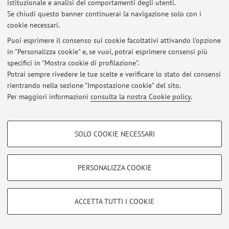
bf8c-699181b389ab%22,%22Oid%22:%22f5ba53bd-
istituzionale e analisi dei comportamenti degli utenti.
700c-4aaf-9ed4-180e50ade0bf%22%7D
Se chiudi questo banner continuerai la navigazione solo con i
cookie necessari.
Pubblicato il: 13 ottobre 2021
Puoi esprimere il consenso sui cookie facoltativi attivando l'opzione
in "Personalizza cookie" e, se vuoi, potrai esprimere consensi più
specifici in "Mostra cookie di profilazione".
Potrai sempre rivedere le tue scelte e verificare lo stato dei consensi
Area riservata
rientrando nella sezione "Impostazione cookie" del sito.
Accedi tramite
login
per gestire tutti i contenuti del sito.
Per maggiori informazioni
consulta la nostra Cookie policy
.
COOKIE DI PROFILAZIONE - FACOLTATIVI
© 2026 - ALMA MATER STUDIORUM - Università di Bologna - Via
SOLO COOKIE NECESSARI
Zamboni, 33 - 40126 Bologna - Partita IVA: 01131710376
Si tratta di cookie utilizzati per analizzare le caratteristiche della navigazione
Privacy
|
Note legali
|
Impostazioni Cookie
degli utenti, creare profili in base al loro comportamento sul sito, per analisi
di marketing.
PERSONALIZZA COOKIE
Mostra cookie di profilazione
Google/Youtube Video
COOKIE TECNICI - NECESSARI
ACCETTA TUTTI I COOKIE
Facebook
Si tratta di cookie tecnici utilizzati, a titolo esemplificativo, per il corretto
Vimeo
funzionamento del sito, salvare le preferenze di navigazione, per il