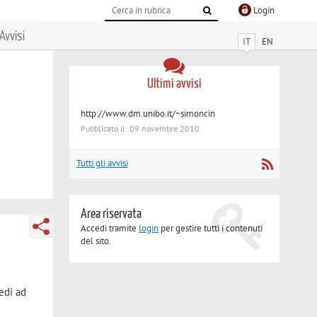
Login
Avvisi
IT
EN
Ultimi avvisi
http://www.dm.unibo.it/~simoncin
Pubblicato il: 09 novembre 2010
Tutti gli avvisi
Area riservata
Accedi tramite
login
per gestire tutti i contenuti
del sito.
edi ad