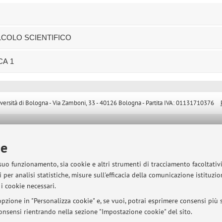
ALCOLO SCIENTIFICO
CA 1
sità di Bologna - Via Zamboni, 33 - 40126 Bologna - Partita IVA: 01131710376
ie
 suo funzionamento, sia cookie e altri strumenti di tracciamento facoltativ
 per analisi statistiche, misure sull'efficacia della comunicazione istituzi
i cookie necessari.
pzione in "Personalizza cookie" e, se vuoi, potrai esprimere consensi più sp
 consensi rientrando nella sezione "Impostazione cookie" del sito.