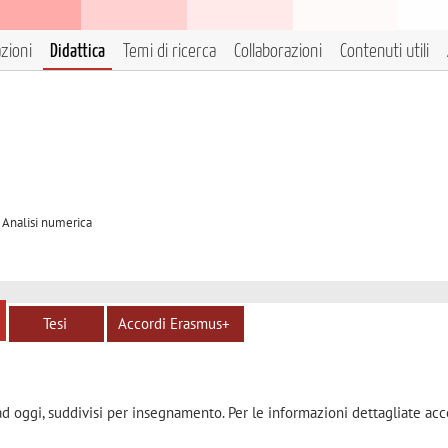
azioni
Didattica
Temi di ricerca
Collaborazioni
Contenuti utili
A Analisi numerica
Tesi
Accordi Erasmus+
ad oggi, suddivisi per insegnamento. Per le informazioni dettagliate acc