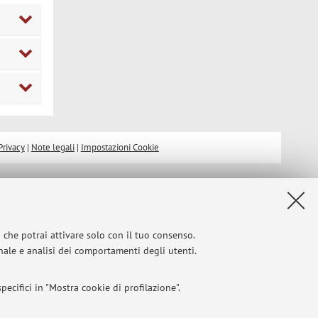
Privacy
|
Note legali
|
Impostazioni Cookie
i che potrai attivare solo con il tuo consenso.
onale e analisi dei comportamenti degli utenti.
ecifici in "Mostra cookie di profilazione".