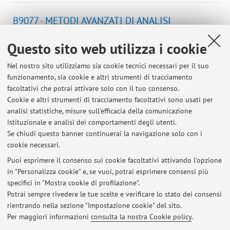
B9077 - METODI AVANZATI DI ANALISI
NUMERICA (Modulo 2)
Questo sito web utilizza i cookie
Campus:
Bologna
Corso:
Laurea Magistrale in Matematica
Nel nostro sito utilizziamo sia cookie tecnici necessari per il suo
funzionamento, sia cookie e altri strumenti di tracciamento
Periodo delle lezioni: dal 23 settembre 2026 al 17
facoltativi che potrai attivare solo con il tuo consenso.
dicembre 2026
Cookie e altri strumenti di tracciamento facoltativi sono usati per
Orario delle lezioni
analisi statistiche, misure sull'efficacia della comunicazione
istituzionale e analisi dei comportamenti degli utenti.
Se chiudi questo banner continuerai la navigazione solo con i
cookie necessari.
Puoi esprimere il consenso sui cookie facoltativi attivando l'opzione
in "Personalizza cookie" e, se vuoi, potrai esprimere consensi più
Ultimi avvisi
specifici in "Mostra cookie di profilazione".
http://www.dm.unibo.it/~simoncin
Potrai sempre rivedere le tue scelte e verificare lo stato dei consensi
Pubblicato il: 09 novembre 2010
rientrando nella sezione "Impostazione cookie" del sito.
Per maggiori informazioni
consulta la nostra Cookie policy
.
Tutti gli avvisi