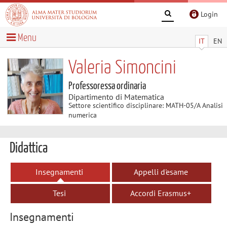
Login
Menu
IT
EN
Valeria Simoncini
Professoressa ordinaria
Dipartimento di Matematica
Settore scientifico disciplinare: MATH-05/A Analisi
numerica
Didattica
Insegnamenti
Appelli d'esame
Tesi
Accordi Erasmus+
Insegnamenti