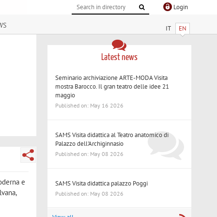
Login
ws
IT
EN
Latest news
Seminario archiviazione ARTE-MODA Visita
mostra Barocco. Il gran teatro delle idee 21
maggio
Published on: May 16 2026
SAMS Visita didattica al Teatro anatomico di
Palazzo dell'Archiginnasio
Published on: May 08 2026
moderna e
SAMS Visita didattica palazzo Poggi
lvana,
Published on: May 08 2026