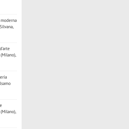
te moderna
Silvana,
d'arte
(Milano),
leria
alsamo
te
(Milano),