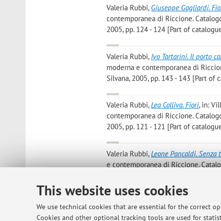
Valeria Rubbi
,
Giuseppe Gagliardi. Fio
contemporanea di Riccione. Catalogo (
2005, pp. 124 - 124 [Part of catalogue
Valeria Rubbi
,
Ivo Tartarini. Il porto c
moderna e contemporanea di Riccione.
Silvana, 2005, pp. 143 - 143 [Part of 
Valeria Rubbi
,
Lea Colliva. Fiori
, in: V
contemporanea di Riccione. Catalogo (
2005, pp. 121 - 121 [Part of catalogue
Valeria Rubbi
,
Leone Pancaldi. Senza t
e contemporanea di Riccione. Catalogo
2005, pp. 134 - 134 [Part of catalogue
This website uses cookies
Valeria Rubbi
,
Lucio Saffaro. Studio 
We use technical cookies that are essential for the correct o
Galleria d'arte moderna e contemporan
Cookies and other optional tracking tools are used for statist