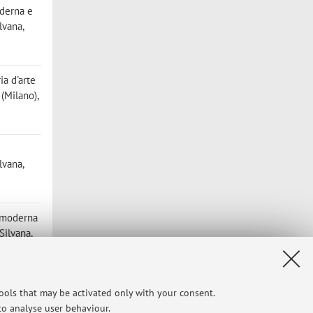
oderna e
lvana,
ia d'arte
(Milano),
lvana,
e moderna
Silvana,
i della
tools that may be activated only with your consent.
isello
 to analyse user behaviour.