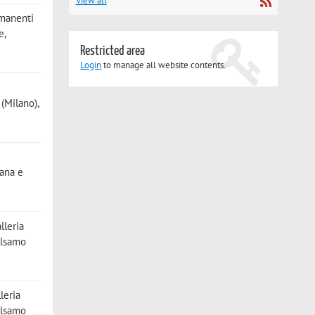
View all
ermanenti
e,
Restricted area
Login
to manage all website contents.
e
(Milano),
iana e
lleria
alsamo
leria
alsamo