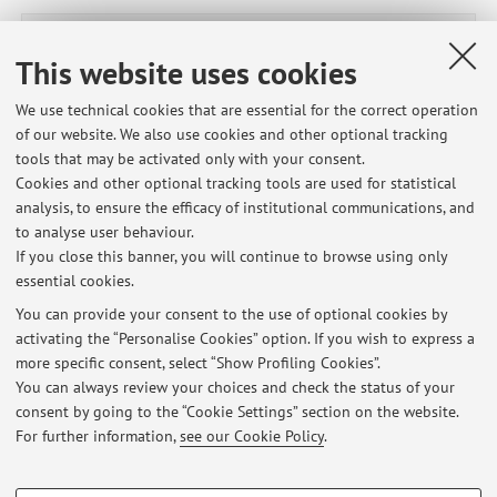
Publications prior to 2004
This website uses cookies
We use technical cookies that are essential for the correct operation
of our website. We also use cookies and other optional tracking
Latest news
tools that may be activated only with your consent.
Cookies and other optional tracking tools are used for statistical
Seminario archiviazione ARTE-MODA Visita mostra Barocco. Il gran
analysis, to ensure the efficacy of institutional communications, and
teatro delle idee 21 maggio
to analyse user behaviour.
Published on: May 16 2026
If you close this banner, you will continue to browse using only
essential cookies.
SAMS Visita didattica al Teatro anatomico di Palazzo
dell'Archiginnasio
You can provide your consent to the use of optional cookies by
Published on: May 08 2026
activating the “Personalise Cookies” option. If you wish to express a
more specific consent, select “Show Profiling Cookies”.
SAMS Visita didattica palazzo Poggi
You can always review your choices and check the status of your
Published on: May 08 2026
consent by going to the “Cookie Settings” section on the website.
For further information,
see our Cookie Policy
.
View all
PROFILING COOKIES - OPTIONAL