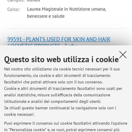
Laurea Magistrale in Nutrizione umana,
Corso:
benessere e salute
99591 - PLANTS USED FOR SKIN AND HAIR
COSMETIC PRODUCTS - 3 cfu
Campus:
Rimini
Questo sito web utilizza i cookie
Laurea Magistrale in Advanced Cosmetic
Corso:
Nel nostro sito utilizziamo sia cookie tecnici necessari per il suo
Sciences
funzionamento, sia cookie e altri strumenti di tracciamento
Periodo delle lezioni: dal 17 settembre 2026 al 10
facoltativi che potrai attivare solo con il tuo consenso.
dicembre 2026
Cookie e altri strumenti di tracciamento facoltativi sono usati per
analisi statistiche, misure sull'efficacia della comunicazione
Orario delle lezioni
istituzionale e analisi dei comportamenti degli utenti.
Se chiudi questo banner continuerai la navigazione solo con i
cookie necessari.
Puoi esprimere il consenso sui cookie facoltativi attivando l'opzione
in "Personalizza cookie" e, se vuoi, potrai esprimere consensi più