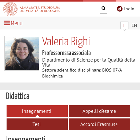
Login
Menu
IT
EN
Valeria Righi
Professoressa associata
Dipartimento di Scienze per la Qualità della
Vita
Settore scientifico disciplinare: BIOS-07/A
Biochimica
Didattica
Insegnamenti
Appelli d'esame
Tesi
Accordi Erasmus+
Insegnamenti