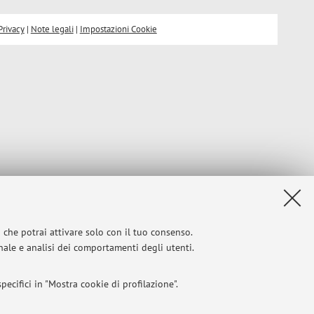
Privacy
|
Note legali
|
Impostazioni Cookie
i che potrai attivare solo con il tuo consenso.
onale e analisi dei comportamenti degli utenti.
ecifici in "Mostra cookie di profilazione".