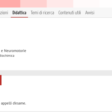
azioni
Didattica
Temi di ricerca
Contenuti utili
Avvisi
e e Neuromotorie
 Biochimica
 appelli d’esame.