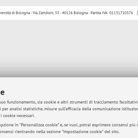
sità di Bologna - Via Zamboni, 33 - 40126 Bologna - Partita IVA: 01131710376
ie
 suo funzionamento, sia cookie e altri strumenti di tracciamento facoltativ
 per analisi statistiche, misure sull'efficacia della comunicazione istituzi
i cookie necessari.
pzione in "Personalizza cookie" e, se vuoi, potrai esprimere consensi più sp
 consensi rientrando nella sezione "Impostazione cookie" del sito.