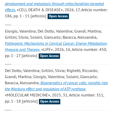
development and metastasis through mitochondrion-targeted
effects
, «CELL DEATH & DISEASE», 2026, 17, Article number:
186, pp. 1 - 15 [articolo]
Open Access
Giorgio, Valentina; Del Dotto, Valentina; Grandi, Martina;
Grillini, Silvia; Solaini, Giancarlo; Baracca, Alessandra
,
Pathogenic Mechanisms in Cervical Cancer: Energy Metabolism,
Hypoxia and Therapy
, «LIFE», 2026, 16, Article number: 450,
pp. 1 - 27 [articolo]
Open Access
Del Dotto, Valentina; Grillini, Silvia; Righetti, Riccardo;
Grandi, Martina; Giorgio, Valentina; Solaini, Giancarlo;
Baracca, Alessandra
,
Bioenergetics of cancer cells: insights into
the Warburg effect and regulation of ATP synthase
,
«MOLECULAR MEDICINE», 2025, 31, Article number: 311,
pp. 1 - 18 [articolo]
Open Access