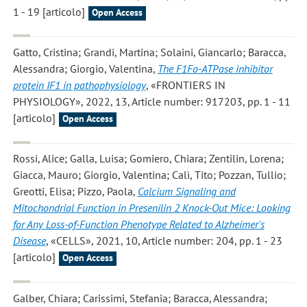
1 - 19 [articolo]
Open Access
Gatto, Cristina; Grandi, Martina; Solaini, Giancarlo; Baracca,
Alessandra; Giorgio, Valentina
,
The F1Fo-ATPase inhibitor
protein IF1 in pathophysiology
, «FRONTIERS IN
PHYSIOLOGY», 2022, 13, Article number: 917203, pp. 1 - 11
[articolo]
Open Access
Rossi, Alice; Galla, Luisa; Gomiero, Chiara; Zentilin, Lorena;
Giacca, Mauro; Giorgio, Valentina; Calì, Tito; Pozzan, Tullio;
Greotti, Elisa; Pizzo, Paola
,
Calcium Signaling and
Mitochondrial Function in Presenilin 2 Knock-Out Mice: Looking
for Any Loss-of-Function Phenotype Related to Alzheimer's
Disease
, «CELLS», 2021, 10, Article number: 204, pp. 1 - 23
[articolo]
Open Access
Galber, Chiara; Carissimi, Stefania; Baracca, Alessandra;