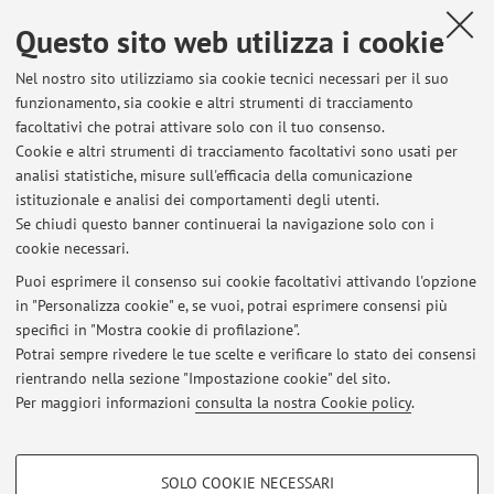
mitochondrial ATP synthase in cancer
, «BIOLOGICAL
CHEMISTRY», 2020, 401, pp. 1199 - 1214 [articolo]
Questo sito web utilizza i cookie
Open Access
Nel nostro sito utilizziamo sia cookie tecnici necessari per il suo
funzionamento, sia cookie e altri strumenti di tracciamento
facoltativi che potrai attivare solo con il tuo consenso.
1
2
3
4
Cookie e altri strumenti di tracciamento facoltativi sono usati per
analisi statistiche, misure sull'efficacia della comunicazione
istituzionale e analisi dei comportamenti degli utenti.
Pubblicazioni antecedenti il 2004
Se chiudi questo banner continuerai la navigazione solo con i
cookie necessari.
Puoi esprimere il consenso sui cookie facoltativi attivando l'opzione
in "Personalizza cookie" e, se vuoi, potrai esprimere consensi più
Ultimi avvisi
specifici in "Mostra cookie di profilazione".
Potrai sempre rivedere le tue scelte e verificare lo stato dei consensi
Al momento non sono presenti avvisi.
rientrando nella sezione "Impostazione cookie" del sito.
Per maggiori informazioni
consulta la nostra Cookie policy
.
COOKIE DI PROFILAZIONE - FACOLTATIVI
SOLO COOKIE NECESSARI