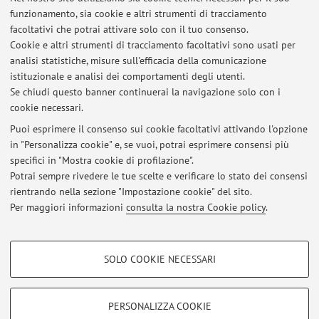
Pubblicazioni antecedenti il 2004
funzionamento, sia cookie e altri strumenti di tracciamento
facoltativi che potrai attivare solo con il tuo consenso.
V. Ambrosini , A. Cancellieri, M. Chilosi, M. Zompatori , R.
Cookie e altri strumenti di tracciamento facoltativi sono usati per
Trisolini, L. Saragoni, V. Poletti. Acute exacerbation of
analisi statistiche, misure sull'efficacia della comunicazione
idiopathic pulmonary fibrosis: report of a series.
Eur Respir J
istituzionale e analisi dei comportamenti degli utenti.
2003
; 22: 821–826.
Se chiudi questo banner continuerai la navigazione solo con i
cookie necessari.
Puoi esprimere il consenso sui cookie facoltativi attivando l'opzione
in "Personalizza cookie" e, se vuoi, potrai esprimere consensi più
Ultimi avvisi
specifici in "Mostra cookie di profilazione".
Scopri la Scuola di Specializzazione in Medicina Nucleare di Bologna
Potrai sempre rivedere le tue scelte e verificare lo stato dei consensi
Pubblicato il: 07 luglio 2026
rientrando nella sezione "Impostazione cookie" del sito.
Per maggiori informazioni
consulta la nostra Cookie policy
.
Tutti gli avvisi
COOKIE DI PROFILAZIONE - FACOLTATIVI
SOLO COOKIE NECESSARI
Si tratta di cookie utilizzati per analizzare le caratteristiche della navigazione
Area riservata
degli utenti, creare profili in base al loro comportamento sul sito, per analisi
Accedi tramite
login
per gestire tutti i contenuti del sito.
di marketing.
PERSONALIZZA COOKIE
Mostra cookie di profilazione