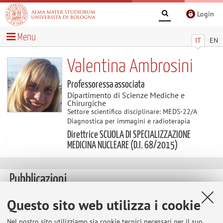
Login
Menu
IT
EN
Valentina Ambrosini
Professoressa associata
Dipartimento di Scienze Mediche e
Chirurgiche
Settore scientifico disciplinare: MEDS-22/A
Diagnostica per immagini e radioterapia
Direttrice SCUOLA DI SPECIALIZZAZIONE
MEDICINA NUCLEARE (D.I. 68/2015)
Pubblicazioni
Questo sito web utilizza i cookie
vai alle Pubblicazioni
Nel nostro sito utilizziamo sia cookie tecnici necessari per il suo