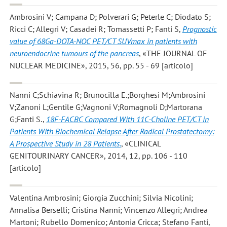
Ambrosini V; Campana D; Polverari G; Peterle C; Diodato S;
Ricci C; Allegri V; Casadei R; Tomassetti P; Fanti S
,
Prognostic
value of 68Ga-DOTA-NOC PET/CT SUVmax in patients with
neuroendocrine tumours of the pancreas
, «THE JOURNAL OF
NUCLEAR MEDICINE», 2015, 56, pp. 55 - 69 [articolo]
Nanni C;Schiavina R; Brunocilla E.;Borghesi M;Ambrosini
V;Zanoni L;Gentile G;Vagnoni V;Romagnoli D;Martorana
G;Fanti S.
,
18F-FACBC Compared With 11C-Choline PET/CT in
Patients With Biochemical Relapse After Radical Prostatectomy:
A Prospective Study in 28 Patients.
, «CLINICAL
GENITOURINARY CANCER», 2014, 12, pp. 106 - 110
[articolo]
Valentina Ambrosini; Giorgia Zucchini; Silvia Nicolini;
Annalisa Berselli; Cristina Nanni; Vincenzo Allegri; Andrea
Martoni; Rubello Domenico; Antonia Cricca; Stefano Fanti
,