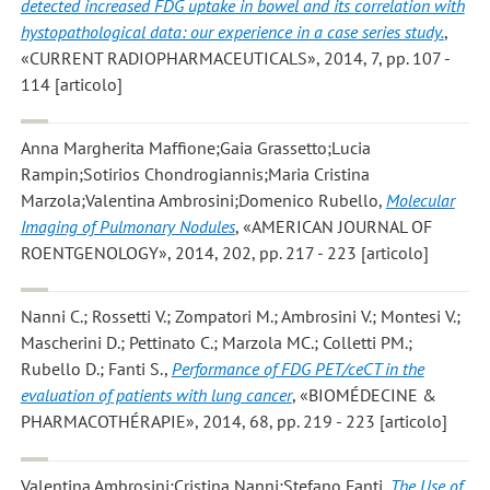
detected increased FDG uptake in bowel and its correlation with
hystopathological data: our experience in a case series study.
,
«CURRENT RADIOPHARMACEUTICALS», 2014, 7, pp. 107 -
114 [articolo]
Anna Margherita Maffione;Gaia Grassetto;Lucia
Rampin;Sotirios Chondrogiannis;Maria Cristina
Marzola;Valentina Ambrosini;Domenico Rubello
,
Molecular
Imaging of Pulmonary Nodules
, «AMERICAN JOURNAL OF
ROENTGENOLOGY», 2014, 202, pp. 217 - 223 [articolo]
Nanni C.; Rossetti V.; Zompatori M.; Ambrosini V.; Montesi V.;
Mascherini D.; Pettinato C.; Marzola MC.; Colletti PM.;
Rubello D.; Fanti S.
,
Performance of FDG PET/ceCT in the
evaluation of patients with lung cancer
, «BIOMÉDECINE &
PHARMACOTHÉRAPIE», 2014, 68, pp. 219 - 223 [articolo]
Valentina Ambrosini;Cristina Nanni;Stefano Fanti
,
The Use of