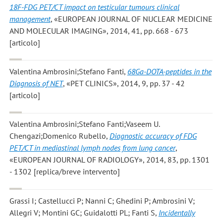
18F-FDG PET/CT impact on testicular tumours clinical
management
, «EUROPEAN JOURNAL OF NUCLEAR MEDICINE
AND MOLECULAR IMAGING», 2014, 41, pp. 668 - 673
[articolo]
Valentina Ambrosini;Stefano Fanti
,
68Ga-DOTA-peptides in the
Diagnosis of NET
, «PET CLINICS», 2014, 9, pp. 37 - 42
[articolo]
Valentina Ambrosini;Stefano Fanti;Vaseem U.
Chengazi;Domenico Rubello
,
Diagnostic accuracy of FDG
PET/CT in mediastinal lymph nodes from lung cancer
,
«EUROPEAN JOURNAL OF RADIOLOGY», 2014, 83, pp. 1301
- 1302 [replica/breve intervento]
Grassi I; Castellucci P; Nanni C; Ghedini P; Ambrosini V;
Allegri V; Montini GC; Guidalotti PL; Fanti S
,
Incidentally