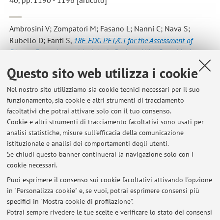
40, pp. 1190 - 1196 [articolo]
Ambrosini V; Zompatori M; Fasano L; Nanni C; Nava S;
Rubello D; Fanti S
,
18F-FDG PET/CT for the Assessment of
Disease Extension and Activity in Patients With Sarcoidosis:
Results of a Preliminary Prospective Study
, «CLINICAL
Questo sito web utilizza i cookie
NUCLEAR MEDICINE», 2013, 38, pp. 171 - 177 [articolo]
Nel nostro sito utilizziamo sia cookie tecnici necessari per il suo
funzionamento, sia cookie e altri strumenti di tracciamento
facoltativi che potrai attivare solo con il tuo consenso.
5
6
7
8
9
Cookie e altri strumenti di tracciamento facoltativi sono usati per
analisi statistiche, misure sull'efficacia della comunicazione
Pubblicazioni antecedenti il 2004
istituzionale e analisi dei comportamenti degli utenti.
Se chiudi questo banner continuerai la navigazione solo con i
cookie necessari.
Puoi esprimere il consenso sui cookie facoltativi attivando l'opzione
in "Personalizza cookie" e, se vuoi, potrai esprimere consensi più
Ultimi avvisi
specifici in "Mostra cookie di profilazione".
Scopri la Scuola di Specializzazione in Medicina Nucleare di Bologna
Potrai sempre rivedere le tue scelte e verificare lo stato dei consensi