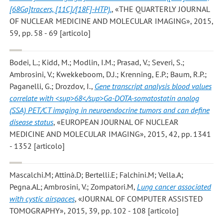
[68Ga]tracers, [11C]/[18F]-HTP).
, «THE QUARTERLY JOURNAL
OF NUCLEAR MEDICINE AND MOLECULAR IMAGING», 2015,
59, pp. 58 - 69 [articolo]
Bodei, L.; Kidd, M.; Modlin, I.M.; Prasad, V.; Severi, S.;
Ambrosini, V.; Kwekkeboom, D.J.; Krenning, E.P.; Baum, R.P.;
Paganelli, G.; Drozdov, I.
,
Gene transcript analysis blood values
correlate with <sup>68</sup>Ga-DOTA-somatostatin analog
(SSA) PET/CT imaging in neuroendocrine tumors and can define
disease status
, «EUROPEAN JOURNAL OF NUCLEAR
MEDICINE AND MOLECULAR IMAGING», 2015, 42, pp. 1341
- 1352 [articolo]
Mascalchi.M; Attinà.D; Bertelli.E; Falchini.M; Vella.A;
Pegna.AL; Ambrosini, V.; Zompatori.M
,
Lung cancer associated
with cystic airspaces
, «JOURNAL OF COMPUTER ASSISTED
TOMOGRAPHY», 2015, 39, pp. 102 - 108 [articolo]