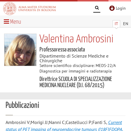
Login
Menu
IT
EN
Valentina Ambrosini
Professoressa associata
Dipartimento di Scienze Mediche e
Chirurgiche
Settore scientifico disciplinare: MEDS-22/A
Diagnostica per immagini e radioterapia
Direttrice SCUOLA DI SPECIALIZZAZIONE
MEDICINA NUCLEARE (D.I. 68/2015)
Pubblicazioni
Ambrosini V;Morigi JJ;Nanni C;Castellucci P;Fanti S
,
Current
status of PET imaging of neuroendocrine tumours ([18F]FDOPA,