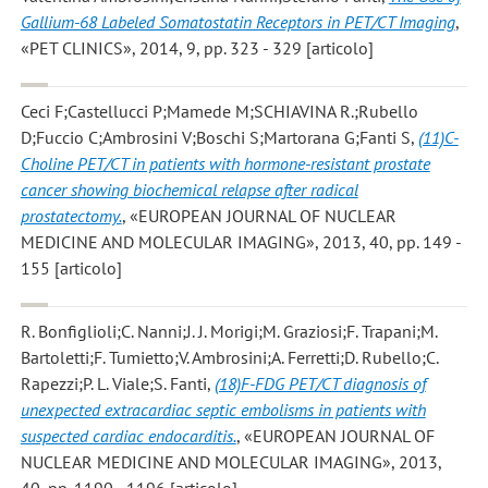
Gallium-68 Labeled Somatostatin Receptors in PET/CT Imaging
,
«PET CLINICS», 2014, 9, pp. 323 - 329 [articolo]
Ceci F;Castellucci P;Mamede M;SCHIAVINA R.;Rubello
D;Fuccio C;Ambrosini V;Boschi S;Martorana G;Fanti S
,
(11)C-
Choline PET/CT in patients with hormone-resistant prostate
cancer showing biochemical relapse after radical
prostatectomy.
, «EUROPEAN JOURNAL OF NUCLEAR
MEDICINE AND MOLECULAR IMAGING», 2013, 40, pp. 149 -
155 [articolo]
R. Bonfiglioli;C. Nanni;J. J. Morigi;M. Graziosi;F. Trapani;M.
Bartoletti;F. Tumietto;V. Ambrosini;A. Ferretti;D. Rubello;C.
Rapezzi;P. L. Viale;S. Fanti
,
(18)F-FDG PET/CT diagnosis of
unexpected extracardiac septic embolisms in patients with
suspected cardiac endocarditis.
, «EUROPEAN JOURNAL OF
NUCLEAR MEDICINE AND MOLECULAR IMAGING», 2013,