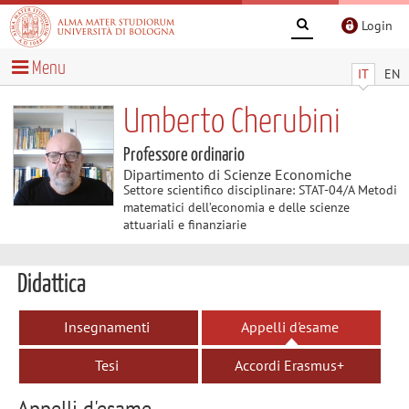
Login
Menu
IT
EN
Umberto Cherubini
Professore ordinario
Dipartimento di Scienze Economiche
Settore scientifico disciplinare: STAT-04/A Metodi
matematici dell’economia e delle scienze
attuariali e finanziarie
Didattica
Insegnamenti
Appelli d'esame
Tesi
Accordi Erasmus+
Appelli d'esame