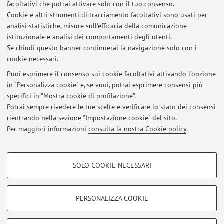
facoltativi che potrai attivare solo con il tuo consenso.
Cookie e altri strumenti di tracciamento facoltativi sono usati per
B2217 - MACROFINANCE
analisi statistiche, misure sull'efficacia della comunicazione
istituzionale e analisi dei comportamenti degli utenti.
97473 - MACROFINANZA
Se chiudi questo banner continuerai la navigazione solo con i
cookie necessari.
Puoi esprimere il consenso sui cookie facoltativi attivando l'opzione
in "Personalizza cookie" e, se vuoi, potrai esprimere consensi più
Ultimi avvisi
specifici in "Mostra cookie di profilazione".
Potrai sempre rivedere le tue scelte e verificare lo stato dei consensi
Al momento non sono presenti avvisi.
rientrando nella sezione "Impostazione cookie" del sito.
Per maggiori informazioni
consulta la nostra Cookie policy
.
COOKIE DI PROFILAZIONE - FACOLTATIVI
SOLO COOKIE NECESSARI
Area riservata
Si tratta di cookie utilizzati per analizzare le caratteristiche della navigazione
degli utenti, creare profili in base al loro comportamento sul sito, per analisi
Accedi tramite
login
per gestire tutti i contenuti del sito.
di marketing.
PERSONALIZZA COOKIE
Mostra cookie di profilazione
© 2026 - ALMA MATER STUDIORUM - Università di Bologna - Via