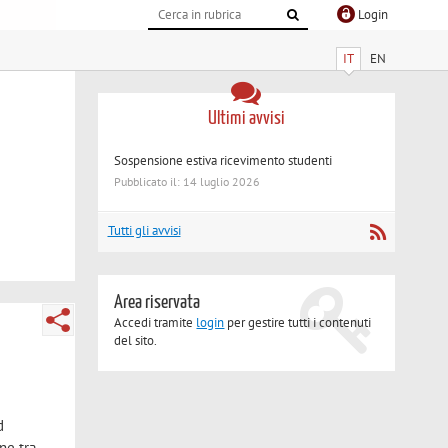
Login
IT
EN
Ultimi avvisi
Sospensione estiva ricevimento studenti
Pubblicato il: 14 luglio 2026
Tutti gli avvisi
Area riservata
Accedi tramite
login
per gestire tutti i contenuti
del sito.
e
d
ne tra