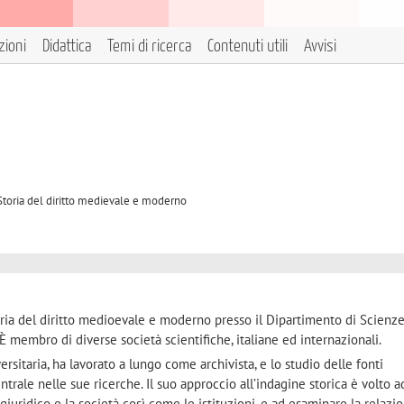
zioni
Didattica
Temi di ricerca
Contenuti utili
Avvisi
 Storia del diritto medievale e moderno
ia del diritto medioevale e moderno presso il Dipartimento di Scienz
 È membro di diverse società scientifiche, italiane ed internazionali.
ersitaria, ha lavorato a lungo come archivista, e lo studio delle fonti
trale nelle sue ricerche. Il suo approccio all’indagine storica è volto a
giuridico e la società così come le istituzioni, e ad esaminare la relazio