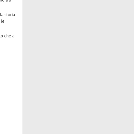
la storia
 le
sto che a