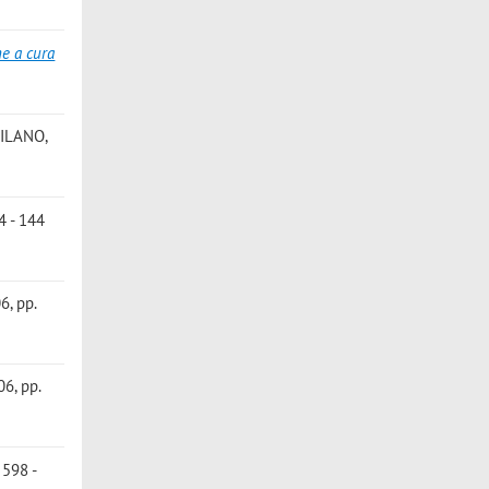
ne a cura
 MILANO,
4 - 144
6, pp.
06, pp.
 598 -