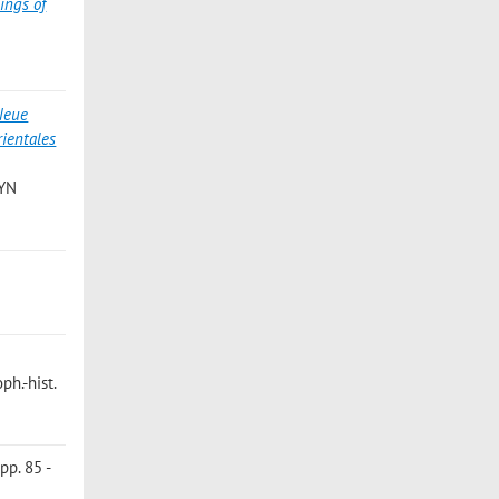
ings of
 Neue
rientales
RYN
ph.-hist.
pp. 85 -