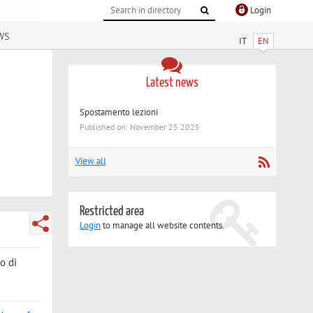
Login
ws
IT
EN
Latest news
Spostamento lezioni
Published on: November 25 2025
View all
Restricted area
Login
to manage all website contents.
no di