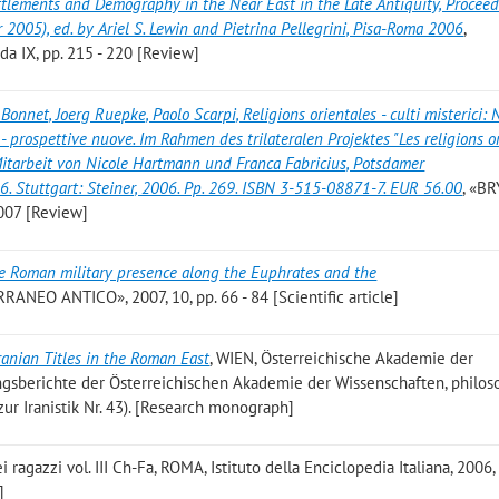
ttlements and Demography in the Near East in the Late Antiquity, Proceed
2005), ed. by Ariel S. Lewin and Pietrina Pellegrini, Pisa-Roma 2006
,
a IX, pp. 215 - 220 [Review]
Bonnet, Joerg Ruepke, Paolo Scarpi, Religions orientales - culti misterici:
- prospettive nuove. Im Rahmen des trilateralen Projektes "Les religions o
itarbeit von Nicole Hartmann und Franca Fabricius, Potsdamer
6. Stuttgart: Steiner, 2006. Pp. 269. ISBN 3-515-08871-7. EUR 56.00
, «B
07 [Review]
e Roman military presence along the Euphrates and the
RANEO ANTICO», 2007, 10, pp. 66 - 84 [Scientific article]
ranian Titles in the Roman East
, WIEN, Österreichische Akademie der
ngsberichte der Österreichischen Akademie der Wissenschaften, philoso
zur Iranistik Nr. 43). [Research monograph]
ei ragazzi vol. III Ch-Fa, ROMA, Istituto della Enciclopedia Italiana, 2006, 
]