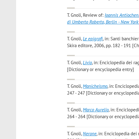
T. Gnoli
, Review of:
Ioannis Antiocheni
di Umberto Roberto, Berlin - New Yor
T. Gnoli
,
Le epigrafi
, in: Santi banchi
Skira editore, 2006, pp. 182 - 191 [C
T. Gnoli
,
Livio
, in: Enciclopedia dei ra
[Dictionary or encyclopedia entry]
T. Gnoli
,
Manicheismo
, in: Enciclopedi
247 - 247 [Dictionary or encyclopedi
T. Gnoli
,
Marco Aurelio
, in: Encicloped
264 - 264 [Dictionary or encyclopedi
T. Gnoli
,
Nerone
, in: Enciclopedia dei 