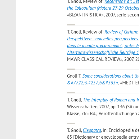
T. Gnoli
, Review of:
Recensione di: Se
the Colloquium (Matera 27-29 October 
«BIZANTINISTICA», 2007, serie second
T. Gnoli
, Review of:
Review of Corinne 
Perspektiven - nouvelles perspectives 
dans le monde greco-romain"; unter M
Altertumswissenschaftliche Beiträge 1
MAWR CLASSICAL REVIEW», 2007, 20
Gnoli T
,
Some considerations about th
&#7722;&#257;b&#363;r
, «MEDITER
T. Gnoli
,
The Interplay of Roman and I
Wissenschaften, 2007, pp. 136 (Sitzu
Klasse, 765 Bd.; Veröffentlichungen 
T. Gnoli
,
Cleopatra
, in: Enciclopedia d
85 [Dictionary or encyclopedia entry