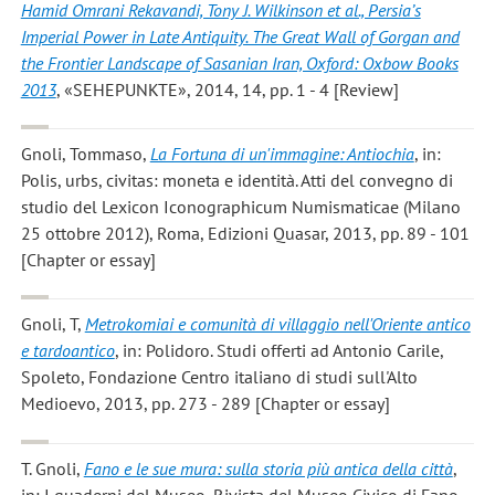
Hamid Omrani Rekavandi, Tony J. Wilkinson et al., Persia’s
Imperial Power in Late Antiquity. The Great Wall of Gorgan and
the Frontier Landscape of Sasanian Iran, Oxford: Oxbow Books
2013
, «SEHEPUNKTE», 2014, 14, pp. 1 - 4 [Review]
Gnoli, Tommaso
,
La Fortuna di un'immagine: Antiochia
, in:
Polis, urbs, civitas: moneta e identità. Atti del convegno di
studio del Lexicon Iconographicum Numismaticae (Milano
25 ottobre 2012), Roma, Edizioni Quasar, 2013, pp. 89 - 101
[Chapter or essay]
Gnoli, T
,
Metrokomiai e comunità di villaggio nell'Oriente antico
e tardoantico
, in: Polidoro. Studi offerti ad Antonio Carile,
Spoleto, Fondazione Centro italiano di studi sull'Alto
Medioevo, 2013, pp. 273 - 289 [Chapter or essay]
T. Gnoli
,
Fano e le sue mura: sulla storia più antica della città
,
in: I quaderni del Museo, Rivista del Museo Civico di Fano,