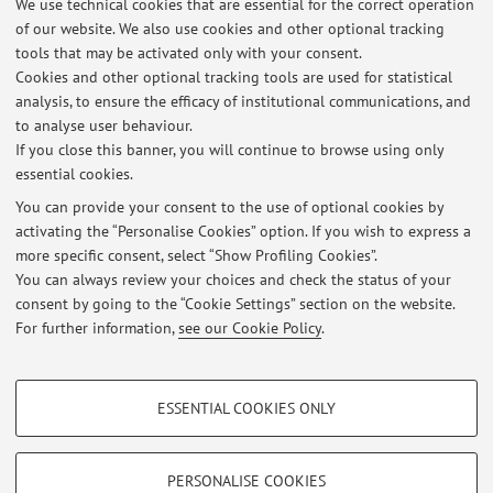
We use technical cookies that are essential for the correct operation
of our website. We also use cookies and other optional tracking
tools that may be activated only with your consent.
2
3
4
5
6
Cookies and other optional tracking tools are used for statistical
analysis, to ensure the efficacy of institutional communications, and
Publications prior to 2004
to analyse user behaviour.
If you close this banner, you will continue to browse using only
essential cookies.
You can provide your consent to the use of optional cookies by
activating the “Personalise Cookies” option. If you wish to express a
Latest news
more specific consent, select “Show Profiling Cookies”.
Spostamento lezioni
You can always review your choices and check the status of your
Published on: November 25 2025
consent by going to the “Cookie Settings” section on the website.
For further information,
see our Cookie Policy
.
View all
PROFILING COOKIES - OPTIONAL
ESSENTIAL COOKIES ONLY
These cookies are used to analyse user browsing patterns, create user profiles
Restricted area
based on browsing behaviour, and for marketing analysis.
Login
to manage all website contents.
Show profiling cookies
PERSONALISE COOKIES