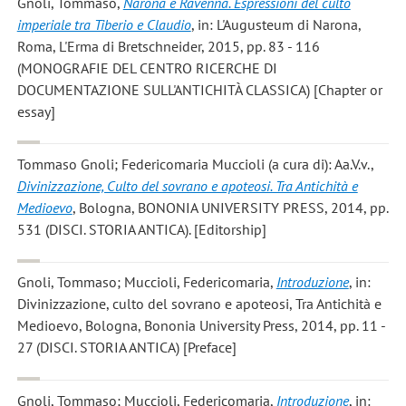
Gnoli, Tommaso
,
Narona e Ravenna. Espressioni del culto
imperiale tra Tiberio e Claudio
, in: L'Augusteum di Narona,
Roma, L'Erma di Bretschneider, 2015, pp. 83 - 116
(MONOGRAFIE DEL CENTRO RICERCHE DI
DOCUMENTAZIONE SULL'ANTICHITÀ CLASSICA) [Chapter or
essay]
Tommaso Gnoli; Federicomaria Muccioli
(a cura di): Aa.V.v.,
Divinizzazione, Culto del sovrano e apoteosi. Tra Antichità e
Medioevo
, Bologna, BONONIA UNIVERSITY PRESS, 2014, pp.
531 (DISCI. STORIA ANTICA). [Editorship]
Gnoli, Tommaso; Muccioli, Federicomaria
,
Introduzione
, in:
Divinizzazione, culto del sovrano e apoteosi, Tra Antichità e
Medioevo, Bologna, Bononia University Press, 2014, pp. 11 -
27 (DISCI. STORIA ANTICA) [Preface]
Gnoli, Tommaso; Muccioli, Federicomaria
,
Introduzione
, in: