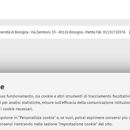
sità di Bologna - Via Zamboni, 33 - 40126 Bologna - Partita IVA: 01131710376
ie
 suo funzionamento, sia cookie e altri strumenti di tracciamento facoltativ
 per analisi statistiche, misure sull'efficacia della comunicazione istituzi
i cookie necessari.
pzione in "Personalizza cookie" e, se vuoi, potrai esprimere consensi più sp
 consensi rientrando nella sezione "Impostazione cookie" del sito.