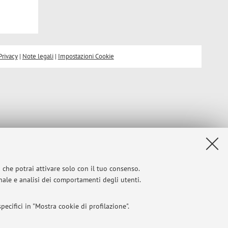
Privacy
|
Note legali
|
Impostazioni Cookie
i che potrai attivare solo con il tuo consenso.
onale e analisi dei comportamenti degli utenti.
ecifici in "Mostra cookie di profilazione".