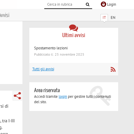
Login
Avvisi
IT
EN
Ultimi avvisi
Spostamento lezioni
Pubblicato il: 25 novembre 2025
Tutti gli avvisi
Area riservata
Accedi tramite
login
per gestire tutti i contenuti
del sito.
si di
tra I-III
g.
uerre