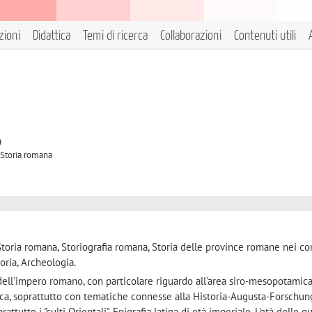
zioni
Didattica
Temi di ricerca
Collaborazioni
Contenuti utili
à
 Storia romana
toria romana, Storiografia romana, Storia delle province romane nei cor
toria, Archeologia.
dell'impero romano, con particolare riguardo all'area siro-mesopotamica, 
tica, soprattutto con tematiche connesse alla Historia-Augusta-Forschun
ttutto i "culti Orientali". Epigrafia latina di età imperiale. L'età delle g