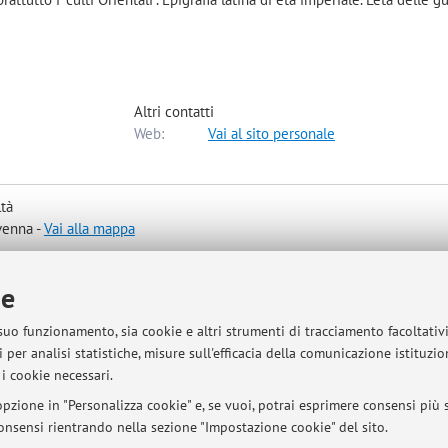
Altri contatti
Web:
Vai al sito personale
ltà
avenna -
Vai alla mappa
ie
 suo funzionamento, sia cookie e altri strumenti di tracciamento facoltativ
 per analisi statistiche, misure sull'efficacia della comunicazione istituzi
ia Zamboni 38, Storia antica
i cookie necessari.
pzione in "Personalizza cookie" e, se vuoi, potrai esprimere consensi più sp
 consensi rientrando nella sezione "Impostazione cookie" del sito.