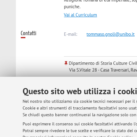
puniche.
Vai al Curriculum
Contatti
E-mail:
tommaso.gnoli@unibo.it
Dipartimento di Storia Culture Civi
Via S.Vitale 28 - Casa Traversari, R
Questo sito web utilizza i cook
Risorse in rete
ORCID
Nel nostro sito utilizziamo sia cookie tecnici necessari per il
Cookie e altri strumenti di tracciamento facoltativi sono usati
Orario di ricevimento
Mercoledì ore 16-17 nello studio di v
Se chiudi questo banner continuerai la navigazione solo con 
Puoi esprimere il consenso sui cookie facoltativi attivando l'o
Potrai sempre rivedere le tue scelte e verificare lo stato dei