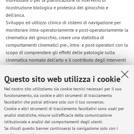
individuale o per la pianificazione di interventi di
ricostruzione biologica e protesica del ginocchio e
dell'anca.
Sviluppo ed utilizzo clinico di sistemi di navigazione per
monitorare intra-operatoriamente e post-operatoriamente la
cinematica del ginocchio, creare una statistica di
comportamenti cinematici pre-, intra- e post-operatori con lo
scopo di comprendere gli effetti delle patologie sulla
cinematica normale dell'arto e il contributo degli interventi
al quale il paziente si sottopone, consentendo un
miglioramento della tecnica di ricostruzione.
Questo sito web utilizza i cookie
Nel nostro sito utilizziamo sia cookie tecnici necessari per il suo
funzionamento, sia cookie e altri strumenti di tracciamento
Ultimi avvisi
facoltativi che potrai attivare solo con il tuo consenso.
Cookie e altri strumenti di tracciamento facoltativi sono usati per
TRAUMATOLOGIA E PRIMO SOCCORSO PROVA SCRITTA DEL
analisi statistiche, misure sull'efficacia della comunicazione
17/07/2026
istituzionale e analisi dei comportamenti degli utenti.
Pubblicato il: 22 luglio 2026
Se chiudi questo banner continuerai la navigazione solo con i