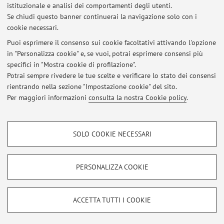
istituzionale e analisi dei comportamenti degli utenti.
Pubblicato il: 22 luglio 2026
Se chiudi questo banner continuerai la navigazione solo con i
cookie necessari.
TRAUMATOLOGIA E PRIMO SOCCORSO PROVA SCRITTA DEL
25/05/2026
Puoi esprimere il consenso sui cookie facoltativi attivando l'opzione
Pubblicato il: 12 giugno 2026
in "Personalizza cookie" e, se vuoi, potrai esprimere consensi più
specifici in "Mostra cookie di profilazione".
Verbalizzazione Pre-Appello Traumatologia e Primo Soccorso
Potrai sempre rivedere le tue scelte e verificare lo stato dei consensi
Pubblicato il: 06 giugno 2025
rientrando nella sezione "Impostazione cookie" del sito.
Per maggiori informazioni
consulta la nostra Cookie policy
.
Tutti gli avvisi
COOKIE DI PROFILAZIONE - FACOLTATIVI
SOLO COOKIE NECESSARI
Si tratta di cookie utilizzati per analizzare le caratteristiche della navigazione
Area riservata
degli utenti, creare profili in base al loro comportamento sul sito, per analisi
Accedi tramite
login
per gestire tutti i contenuti del sito.
di marketing.
PERSONALIZZA COOKIE
Mostra cookie di profilazione
© 2026 - ALMA MATER STUDIORUM - Università di Bologna - Via
Google/Youtube Video
COOKIE TECNICI - NECESSARI
ACCETTA TUTTI I COOKIE
Zamboni, 33 - 40126 Bologna - Partita IVA: 01131710376
Facebook
Privacy
|
Note legali
|
Impostazioni Cookie
Si tratta di cookie tecnici utilizzati, a titolo esemplificativo, per il corretto
Vimeo