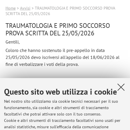
Home
>
Avvisi
> TRAUMATOLOGIA E PRIMO SOCCORSO PROVA
SCRITTA DEL 25/05/2026
TRAUMATOLOGIA E PRIMO SOCCORSO
PROVA SCRITTA DEL 25/05/2026
Gentili,
Coloro che hanno sostenuto il pre-appello in data
25/05/2026 devo iscriversi all'appello del 18/06/2026 al
fine di verbalizzare i voti della prova.
Pubblicato il: 12 giugno 2026
Questo sito web utilizza i cookie
Nel nostro sito utilizziamo sia cookie tecnici necessari per il suo
funzionamento, sia cookie e altri strumenti di tracciamento
Ultimi avvisi
facoltativi che potrai attivare solo con il tuo consenso.
Cookie e altri strumenti di tracciamento facoltativi sono usati per
TRAUMATOLOGIA E PRIMO SOCCORSO PROVA SCRITTA DEL
analisi statistiche, misure sull'efficacia della comunicazione
17/07/2026